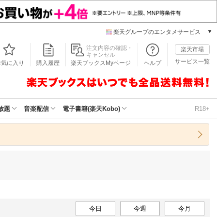
楽天グループのエンタメサービス
本/ゲーム/CD/DVD
注文内容の確認・
楽天市場
キャンセル
楽天ブックス
サービス一覧
お気に入り
購入履歴
楽天ブックスMyページ
ヘルプ
電子書籍
楽天Kobo
雑誌読み放題
楽天マガジン
放題
音楽配信
電子書籍(楽天Kobo)
R18+
音楽配信
楽天ミュージック
動画配信
楽天TV
動画配信ガイド
Rakuten PLAY
無料テレビ
Rチャンネル
今日
チケット
今週
今月