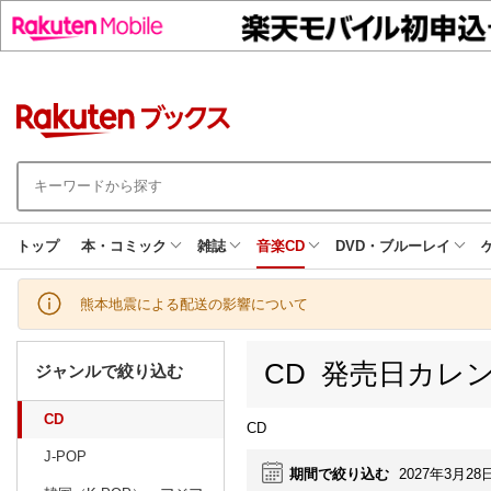
トップ
本・コミック
雑誌
音楽CD
DVD・ブルーレイ
熊本地震による配送の影響について
CD 発売日カレ
ジャンルで絞り込む
CD
CD
J-POP
期間で絞り込む
2027年3月28