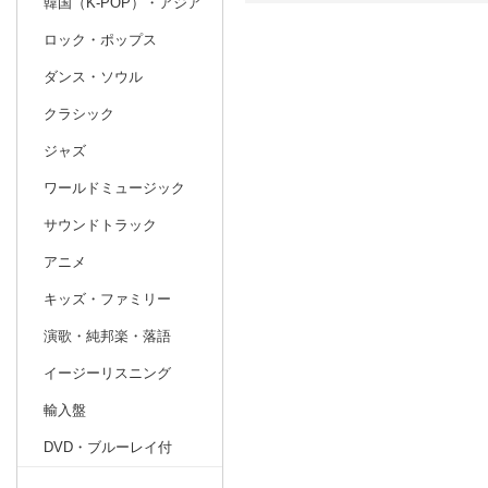
韓国（K-POP）・アジア
ロック・ポップス
日別
週間
ダンス・ソウル
prev
2
2027
20
年
月
クラシック
31
1
2
3
4
5
6
28
1
2
ジャズ
7
8
9
10
11
12
13
7
8
9
ワールドミュージック
14
15
16
17
18
19
20
14
15
16
サウンドトラック
21
22
23
24
25
26
27
21
22
23
アニメ
28
1
2
3
4
5
6
28
29
30
キッズ・ファミリー
7
8
9
10
11
12
13
4
5
6
演歌・純邦楽・落語
イージーリスニング
輸入盤
DVD・ブルーレイ付