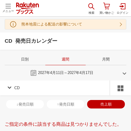
メニュー
熊本地震による配送の影響について
CD 発売日カレンダー
日別
週間
月間
今週
2027年4月11日～2027年4月17日
CD
3
4
2027
2027
年
月
年
月
3
4
5
6
28
29
30
31
1
2
3
25
26
27
2
↓発売日順
↑発売日順
売上順
10
11
12
13
4
5
6
7
8
9
10
2
3
4
5
17
18
19
20
11
12
13
14
15
16
17
9
10
11
1
ご指定の条件に該当する商品は見つかりませんでした。
24
25
26
27
18
19
20
21
22
23
24
16
17
18
1