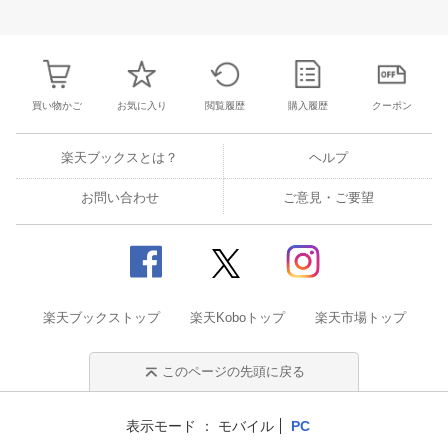
31
1
2
3
25
26
27
28
29
30
1
23
24
25
2
7
8
9
10
2
3
4
5
6
7
8
30
31
1
2
買い物かご
お気に入り
閲覧履歴
購入履歴
クーポン
楽天ブックスとは？
ヘルプ
お問い合わせ
ご意見・ご要望
楽天ブックストップ
楽天Koboトップ
楽天市場トップ
このページの先頭に戻る
表示モード
モバイル
PC