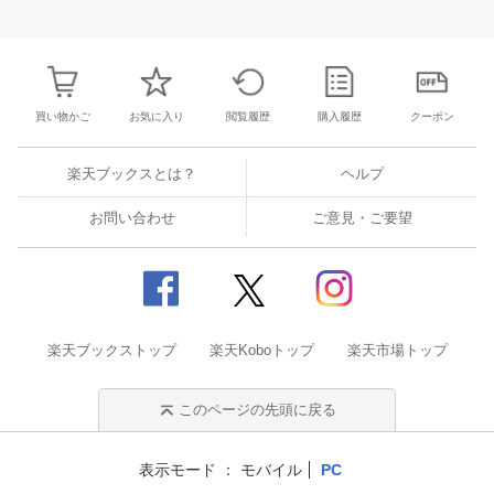
26
27
28
29
27
28
29
30
1
2
3
25
26
27
2
2
3
4
5
4
5
6
7
8
9
10
1
2
3
4
買い物かご
お気に入り
閲覧履歴
購入履歴
クーポン
楽天ブックスとは？
ヘルプ
お問い合わせ
ご意見・ご要望
楽天ブックストップ
楽天Koboトップ
楽天市場トップ
このページの先頭に戻る
表示モード
モバイル
PC