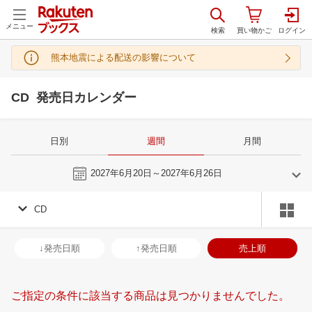
メニュー
熊本地震による配送の影響について
CD 発売日カレンダー
日別
週間
月間
今週
2027年6月20日～2027年6月26日
CD
5
6
2027
2027
年
月
年
月
28
29
30
1
30
31
1
2
3
4
5
27
28
29
3
↓発売日順
↑発売日順
売上順
5
6
7
8
6
7
8
9
10
11
12
4
5
6
7
12
13
14
15
13
14
15
16
17
18
19
11
12
13
1
ご指定の条件に該当する商品は見つかりませんでした。
19
20
21
22
20
21
22
23
24
25
26
18
19
20
2