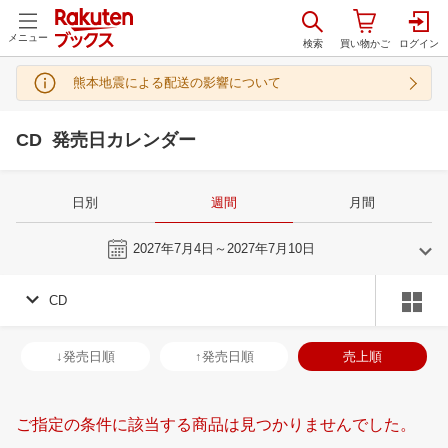
メニュー
熊本地震による配送の影響について
CD 発売日カレンダー
日別
週間
月間
今週
2027年7月4日～2027年7月10日
CD
6
7
2027
2027
年
月
年
月
2
3
4
5
27
28
29
30
1
2
3
25
26
27
2
↓発売日順
↑発売日順
売上順
9
10
11
12
4
5
6
7
8
9
10
1
2
3
4
16
17
18
19
11
12
13
14
15
16
17
8
9
10
1
ご指定の条件に該当する商品は見つかりませんでした。
23
24
25
26
18
19
20
21
22
23
24
15
16
17
1