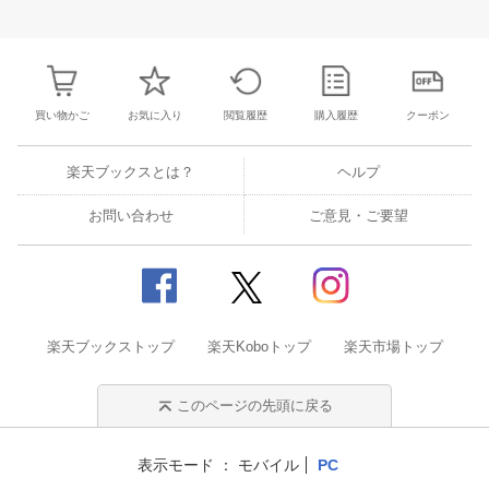
30
1
2
3
25
26
27
28
29
30
31
22
23
24
2
7
8
9
10
1
2
3
4
5
6
7
29
30
31
1
買い物かご
お気に入り
閲覧履歴
購入履歴
クーポン
楽天ブックスとは？
ヘルプ
お問い合わせ
ご意見・ご要望
楽天ブックストップ
楽天Koboトップ
楽天市場トップ
このページの先頭に戻る
表示モード
モバイル
PC