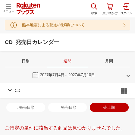
メニュー
熊本地震による配送の影響について
CD 発売日カレンダー
日別
週間
月間
今週
2027年7月4日～2027年7月10日
CD
6
7
2027
2027
年
月
年
月
2
3
4
5
27
28
29
30
1
2
3
25
26
27
2
↓発売日順
↑発売日順
売上順
9
10
11
12
4
5
6
7
8
9
10
1
2
3
4
16
17
18
19
11
12
13
14
15
16
17
8
9
10
1
ご指定の条件に該当する商品は見つかりませんでした。
23
24
25
26
18
19
20
21
22
23
24
15
16
17
1