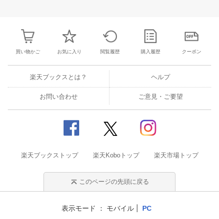
30
1
2
3
25
26
27
28
29
30
31
22
23
24
2
7
8
9
10
1
2
3
4
5
6
7
29
30
31
1
買い物かご
お気に入り
閲覧履歴
購入履歴
クーポン
楽天ブックスとは？
ヘルプ
お問い合わせ
ご意見・ご要望
楽天ブックストップ
楽天Koboトップ
楽天市場トップ
このページの先頭に戻る
表示モード
モバイル
PC