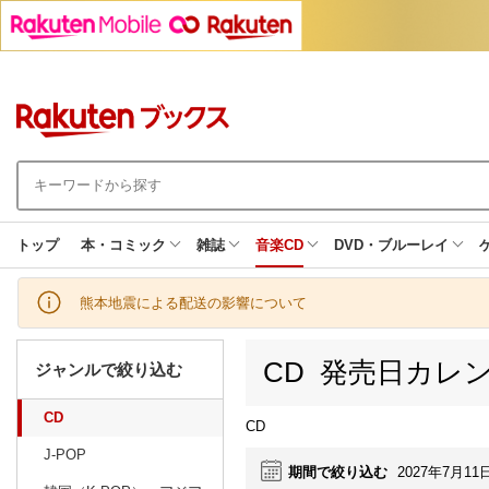
トップ
本・コミック
雑誌
音楽CD
DVD・ブルーレイ
熊本地震による配送の影響について
CD 発売日カレ
ジャンルで絞り込む
CD
CD
J-POP
期間で絞り込む
2027年7月11