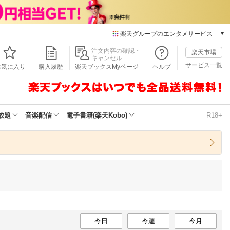
楽天グループのエンタメサービス
本/ゲーム/CD/DVD
注文内容の確認・
楽天市場
キャンセル
楽天ブックス
サービス一覧
お気に入り
購入履歴
楽天ブックスMyページ
ヘルプ
電子書籍
楽天Kobo
雑誌読み放題
楽天マガジン
放題
音楽配信
電子書籍(楽天Kobo)
R18+
音楽配信
楽天ミュージック
動画配信
楽天TV
動画配信ガイド
Rakuten PLAY
無料テレビ
Rチャンネル
今日
チケット
今週
今月