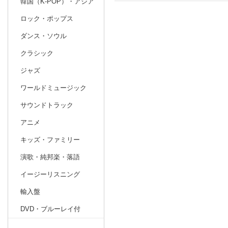
韓国（K-POP）・アジア
ロック・ポップス
日別
週間
ダンス・ソウル
prev
5
2027
20
年
月
クラシック
25
26
27
28
29
30
1
30
31
1
ジャズ
2
3
4
5
6
7
8
6
7
8
ワールドミュージック
9
10
11
12
13
14
15
13
14
15
サウンドトラック
16
17
18
19
20
21
22
20
21
22
アニメ
23
24
25
26
27
28
29
27
28
29
キッズ・ファミリー
30
31
1
2
3
4
5
4
5
6
演歌・純邦楽・落語
イージーリスニング
輸入盤
DVD・ブルーレイ付