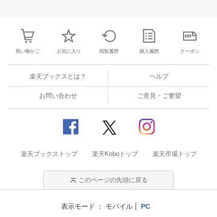
25
26
27
28
27
28
29
30
31
1
2
24
25
26
2
2
3
4
5
3
4
5
6
7
8
9
31
1
2
3
買い物かご
お気に入り
閲覧履歴
購入履歴
クーポン
楽天ブックスとは？
ヘルプ
お問い合わせ
ご意見・ご要望
楽天ブックストップ
楽天Koboトップ
楽天市場トップ
このページの先頭に戻る
表示モード
モバイル
PC