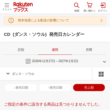
メニュー
熊本地震による配送の影響について
CD (ダンス・ソウル) 発売日カレンダー
日別
週間
月間
今週
2026年12月27日～2027年1月2日
ダンス・ソウル
11
12
2026
2027
年
月
年
月
28
29
30
31
29
30
1
2
3
4
5
27
28
29
3
↓発売日順
↑発売日順
売上順
4
5
6
7
6
7
8
9
10
11
12
3
4
5
6
11
12
13
14
13
14
15
16
17
18
19
10
11
12
1
ご指定の条件に該当する商品は見つかりませんでした。
18
19
20
21
20
21
22
23
24
25
26
17
18
19
2