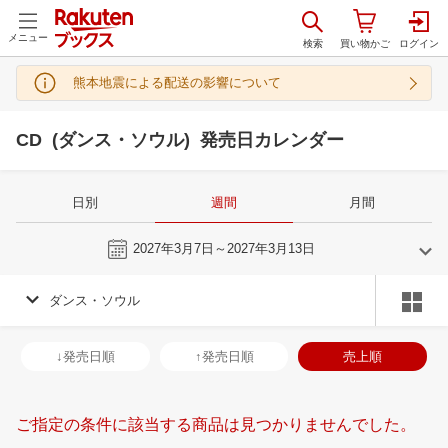
メニュー
熊本地震による配送の影響について
CD (ダンス・ソウル) 発売日カレンダー
日別
週間
月間
今週
2027年3月7日～2027年3月13日
ダンス・ソウル
2
3
2027
2027
年
月
年
月
3
4
5
6
28
1
2
3
4
5
6
28
29
30
3
↓発売日順
↑発売日順
売上順
10
11
12
13
7
8
9
10
11
12
13
4
5
6
7
17
18
19
20
14
15
16
17
18
19
20
11
12
13
1
ご指定の条件に該当する商品は見つかりませんでした。
24
25
26
27
21
22
23
24
25
26
27
18
19
20
2