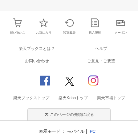
3
4
5
6
28
29
30
31
1
2
3
25
26
27
2
10
11
12
13
4
5
6
7
8
9
10
2
3
4
5
買い物かご
お気に入り
閲覧履歴
購入履歴
クーポン
楽天ブックスとは？
ヘルプ
お問い合わせ
ご意見・ご要望
楽天ブックストップ
楽天Koboトップ
楽天市場トップ
このページの先頭に戻る
表示モード
モバイル
PC