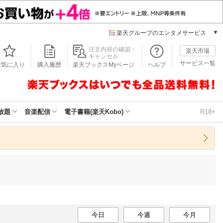
楽天グループのエンタメサービス
本/ゲーム/CD/DVD
注文内容の確認・
楽天市場
キャンセル
楽天ブックス
サービス一覧
お気に入り
購入履歴
楽天ブックスMyページ
ヘルプ
電子書籍
楽天Kobo
雑誌読み放題
楽天マガジン
放題
音楽配信
電子書籍(楽天Kobo)
R18+
音楽配信
楽天ミュージック
動画配信
楽天TV
動画配信ガイド
Rakuten PLAY
無料テレビ
Rチャンネル
チケット
今日
今週
今月