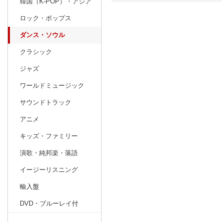
韓国（K-POP）・アジア
ロック・ポップス
日別
週間
ダンス・ソウル
prev
1
2027
20
年
月
クラシック
27
28
29
30
31
1
2
31
1
2
ジャズ
3
4
5
6
7
8
9
7
8
9
ワールドミュージック
10
11
12
13
14
15
16
14
15
16
サウンドトラック
17
18
19
20
21
22
23
21
22
23
アニメ
24
25
26
27
28
29
30
28
1
2
キッズ・ファミリー
31
1
2
3
4
5
6
7
8
9
演歌・純邦楽・落語
イージーリスニング
輸入盤
DVD・ブルーレイ付