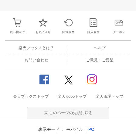
31
1
2
3
25
26
27
28
29
30
1
23
24
25
2
7
8
9
10
2
3
4
5
6
7
8
30
31
1
2
買い物かご
お気に入り
閲覧履歴
購入履歴
クーポン
楽天ブックスとは？
ヘルプ
お問い合わせ
ご意見・ご要望
楽天ブックストップ
楽天Koboトップ
楽天市場トップ
このページの先頭に戻る
表示モード
モバイル
PC