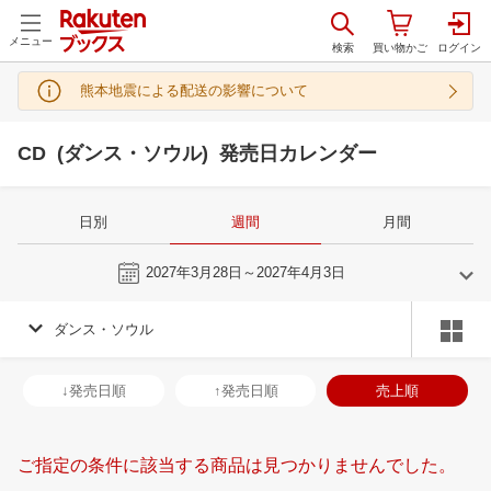
メニュー
熊本地震による配送の影響について
CD (ダンス・ソウル) 発売日カレンダー
日別
週間
月間
今週
2027年3月28日～2027年4月3日
ダンス・ソウル
3
4
2027
2027
年
月
年
月
3
4
5
6
28
29
30
31
1
2
3
25
26
27
2
↓発売日順
↑発売日順
売上順
10
11
12
13
4
5
6
7
8
9
10
2
3
4
5
17
18
19
20
11
12
13
14
15
16
17
9
10
11
1
ご指定の条件に該当する商品は見つかりませんでした。
24
25
26
27
18
19
20
21
22
23
24
16
17
18
1