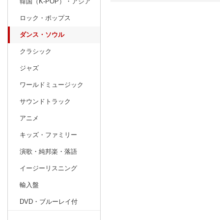
韓国（K-POP）・アジア
ロック・ポップス
日別
週間
ダンス・ソウル
prev
2
2027
20
年
月
クラシック
31
1
2
3
4
5
6
28
1
2
ジャズ
7
8
9
10
11
12
13
7
8
9
ワールドミュージック
14
15
16
17
18
19
20
14
15
16
サウンドトラック
21
22
23
24
25
26
27
21
22
23
アニメ
28
1
2
3
4
5
6
28
29
30
キッズ・ファミリー
7
8
9
10
11
12
13
4
5
6
演歌・純邦楽・落語
イージーリスニング
輸入盤
DVD・ブルーレイ付