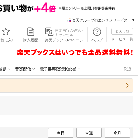
楽天グループのエンタメサービス
本/ゲーム/CD/DVD
注文内容の確認・
楽天市場
キャンセル
楽天ブックス
サービス一覧
お気に入り
購入履歴
楽天ブックスMyページ
ヘルプ
電子書籍
楽天Kobo
雑誌読み放題
楽天マガジン
放題
音楽配信
電子書籍(楽天Kobo)
R18+
音楽配信
楽天ミュージック
動画配信
楽天TV
動画配信ガイド
Rakuten PLAY
無料テレビ
Rチャンネル
チケット
今日
今週
今月