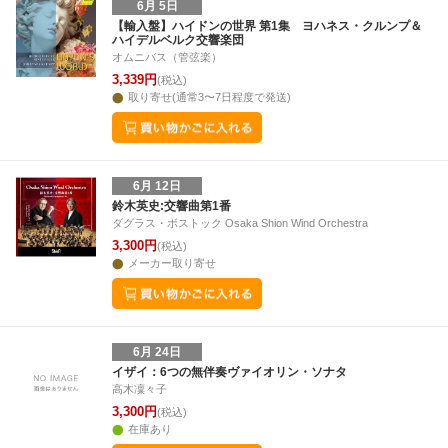
6月 5日
【輸入盤】ハイドンの世界 第1集 ヨハネス・クルンプ＆
ハイデルベルク交響楽団
オムニバス（管弦楽）
3,339円
(税込)
取り寄せ(通常3〜7日程度で発送)
6月 12日
鈴木英史:交響曲第1番
ダグラス・ボストック Osaka Shion Wind Orchestra
3,300円
(税込)
メーカー取り寄せ
6月 24日
イザイ：6つの無伴奏ヴァイオリン・ソナタ
高木凜々子
3,300円
(税込)
在庫あり