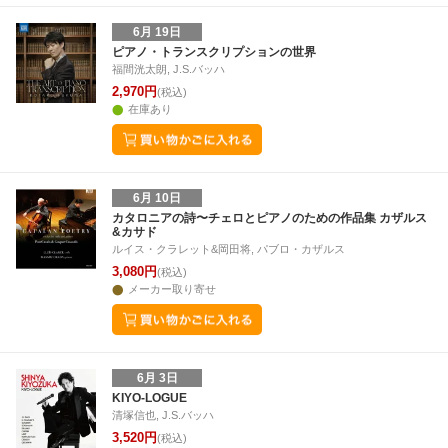
6月 19日
ピアノ・トランスクリプションの世界
福間洸太朗, J.S.バッハ
2,970円
(税込)
在庫あり
6月 10日
カタロニアの詩〜チェロとピアノのための作品集 カザルス
&カサド
ルイス・クラレット&岡田将, パブロ・カザルス
3,080円
(税込)
メーカー取り寄せ
6月 3日
KIYO-LOGUE
清塚信也, J.S.バッハ
3,520円
(税込)