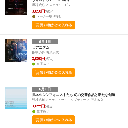
ヴィルトゥオーゾの追憶
黒岩航紀, A.スクリャービン
3,850円
(税込)
メーカー取り寄せ
6月 1日
ピアニズム
飯塚歩夢, 梶原美依
3,080円
(税込)
在庫あり
6月 6日
日本のシンフォニストたち 幻の交響作品と新たな創造
野村英利 オーケストラ・トリプティーク, 三宅政弘
3,055円
(税込)
在庫あり