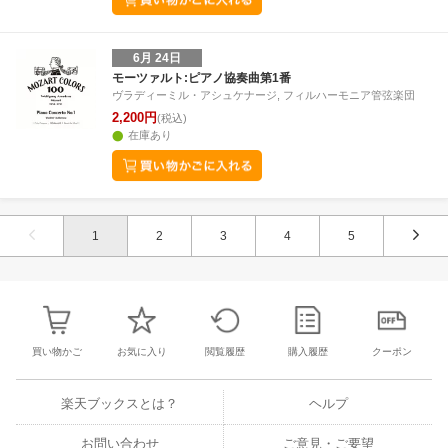
6月 24日
モーツァルト:ピアノ協奏曲第1番
ヴラディーミル・アシュケナージ, フィルハーモニア管弦楽団
2,200円
(税込)
在庫あり
1
2
3
4
5
買い物かご
お気に入り
閲覧履歴
購入履歴
クーポン
楽天ブックスとは？
ヘルプ
お問い合わせ
ご意見・ご要望