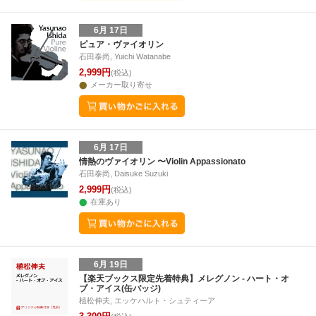
6月 17日
ピュア・ヴァイオリン
石田泰尚, Yuichi Watanabe
2,999円
(税込)
メーカー取り寄せ
6月 17日
情熱のヴァイオリン 〜Violin Appassionato
石田泰尚, Daisuke Suzuki
2,999円
(税込)
在庫あり
6月 19日
【楽天ブックス限定先着特典】メレグノン - ハート・オ
ブ・アイス(缶バッジ)
植松伸夫, エッケハルト・シュティーア