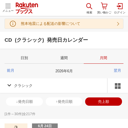
メニュー
熊本地震による配送の影響について
CD (クラシック) 発売日カレンダー
日別
週間
月間
前月
翌月
2026
年
6
月
クラシック
↓発売日順
↑発売日順
売上順
[
1
件～
30
件]全
217
件
6月 24日