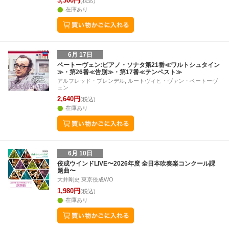
3,300円
(税込)
在庫あり
6月 17日
ベートーヴェン:ピアノ・ソナタ第21番≪ワルトシュタイン
≫・第26番≪告別≫・第17番≪テンペスト≫
アルフレッド・ブレンデル, ルートヴィヒ・ヴァン・ベートーヴ
ェン
2,640円
(税込)
在庫あり
6月 10日
佼成ウインドLIVE〜2026年度 全日本吹奏楽コンクール課
題曲〜
大井剛史 東京佼成WO
1,980円
(税込)
在庫あり