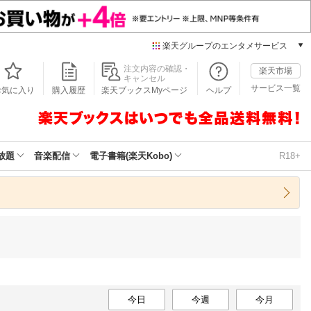
楽天グループのエンタメサービス
本/ゲーム/CD/DVD
注文内容の確認・
楽天市場
キャンセル
楽天ブックス
サービス一覧
お気に入り
購入履歴
楽天ブックスMyページ
ヘルプ
電子書籍
楽天Kobo
雑誌読み放題
楽天マガジン
放題
音楽配信
電子書籍(楽天Kobo)
R18+
音楽配信
楽天ミュージック
動画配信
楽天TV
動画配信ガイド
Rakuten PLAY
無料テレビ
Rチャンネル
チケット
今日
今週
今月