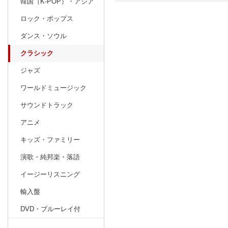
韓国（K-POP）・アジア
ロック・ポップス
日別
週間
ダンス・ソウル
prev
10
2026
20
年
月
クラシック
27
28
29
30
1
2
3
25
26
27
ジャズ
4
5
6
7
8
9
10
1
2
3
ワールドミュージック
11
12
13
14
15
16
17
8
9
10
サウンドトラック
18
19
20
21
22
23
24
15
16
17
アニメ
25
26
27
28
29
30
31
22
23
24
キッズ・ファミリー
1
2
3
4
5
6
7
29
30
1
演歌・純邦楽・落語
イージーリスニング
輸入盤
DVD・ブルーレイ付