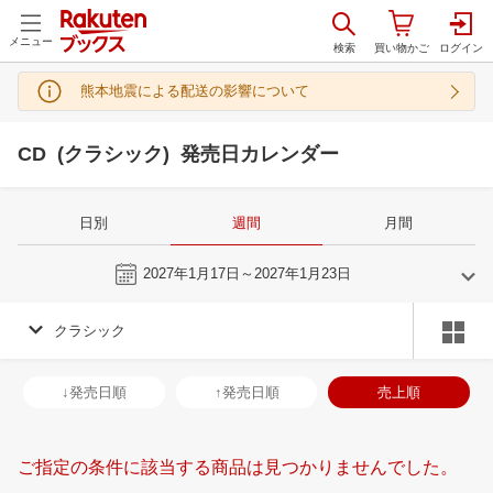
メニュー
熊本地震による配送の影響について
CD (クラシック) 発売日カレンダー
日別
週間
月間
今週
2027年1月17日～2027年1月23日
クラシック
12
1
2027
2027
年
月
年
月
2
3
4
5
27
28
29
30
31
1
2
31
1
2
3
↓発売日順
↑発売日順
売上順
9
10
11
12
3
4
5
6
7
8
9
7
8
9
1
16
17
18
19
10
11
12
13
14
15
16
14
15
16
1
ご指定の条件に該当する商品は見つかりませんでした。
23
24
25
26
17
18
19
20
21
22
23
21
22
23
2