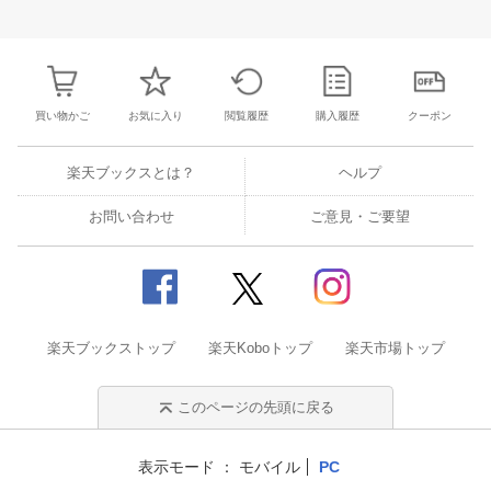
30
31
1
2
24
25
26
27
28
29
30
28
1
2
3
6
7
8
9
31
1
2
3
4
5
6
7
8
9
1
買い物かご
お気に入り
閲覧履歴
購入履歴
クーポン
楽天ブックスとは？
ヘルプ
お問い合わせ
ご意見・ご要望
楽天ブックストップ
楽天Koboトップ
楽天市場トップ
このページの先頭に戻る
表示モード
モバイル
PC