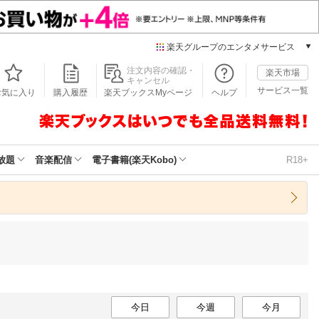
楽天グループのエンタメサービス
本/ゲーム/CD/DVD
注文内容の確認・
楽天市場
キャンセル
楽天ブックス
サービス一覧
お気に入り
購入履歴
楽天ブックスMyページ
ヘルプ
電子書籍
楽天Kobo
雑誌読み放題
楽天マガジン
放題
音楽配信
電子書籍(楽天Kobo)
R18+
音楽配信
楽天ミュージック
動画配信
楽天TV
動画配信ガイド
Rakuten PLAY
無料テレビ
Rチャンネル
チケット
今日
今週
今月