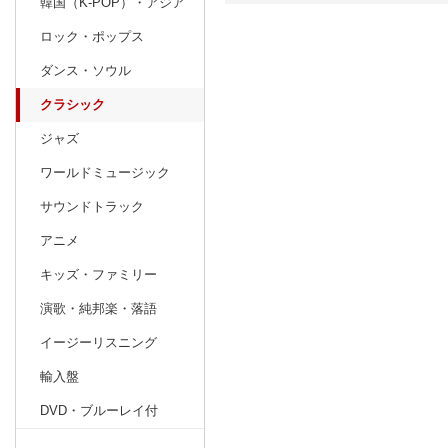
韓国（K-POP）・アジア
ロック・ポップス
日別
週間
ダンス・ソウル
prev
1
2027
20
年
月
クラシック
27
28
29
30
31
1
2
31
1
2
ジャズ
3
4
5
6
7
8
9
7
8
9
ワールドミュージック
10
11
12
13
14
15
16
14
15
16
サウンドトラック
17
18
19
20
21
22
23
21
22
23
アニメ
24
25
26
27
28
29
30
28
1
2
キッズ・ファミリー
31
1
2
3
4
5
6
7
8
9
演歌・純邦楽・落語
イージーリスニング
輸入盤
DVD・ブルーレイ付