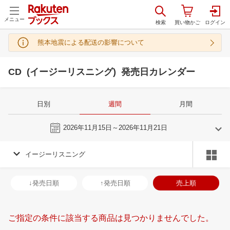
メニュー
熊本地震による配送の影響について
CD (イージーリスニング) 発売日カレンダー
日別
週間
月間
今週
2026年11月15日～2026年11月21日
イージーリスニング
10
11
2026
2026
年
月
年
月
30
1
2
3
25
26
27
28
29
30
31
29
30
1
2
↓発売日順
↑発売日順
売上順
7
8
9
10
1
2
3
4
5
6
7
6
7
8
9
14
15
16
17
8
9
10
11
12
13
14
13
14
15
1
ご指定の条件に該当する商品は見つかりませんでした。
21
22
23
24
15
16
17
18
19
20
21
20
21
22
2