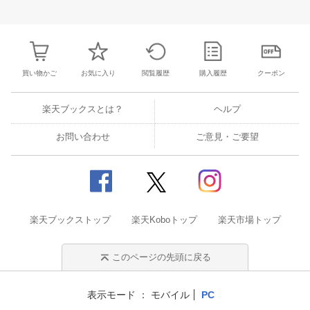
28
29
30
31
22
23
24
25
26
27
28
27
28
29
3
4
5
6
7
29
30
1
2
3
4
5
3
4
5
6
買い物かご
お気に入り
閲覧履歴
購入履歴
クーポン
楽天ブックスとは？
ヘルプ
お問い合わせ
ご意見・ご要望
楽天ブックストップ
楽天Koboトップ
楽天市場トップ
このページの先頭に戻る
表示モード
モバイル
PC