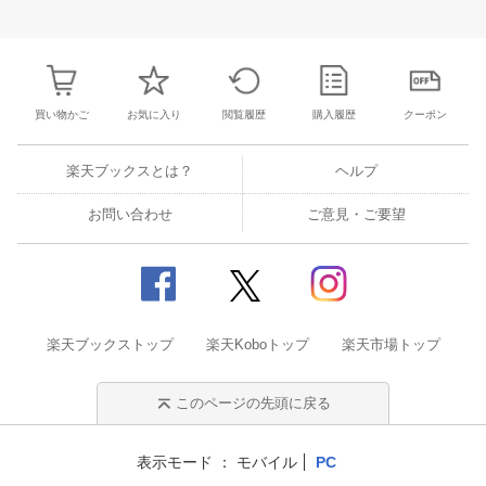
27
28
29
30
28
1
2
3
4
5
6
28
29
30
3
3
4
5
6
7
8
9
10
11
12
13
4
5
6
7
買い物かご
お気に入り
閲覧履歴
購入履歴
クーポン
楽天ブックスとは？
ヘルプ
お問い合わせ
ご意見・ご要望
楽天ブックストップ
楽天Koboトップ
楽天市場トップ
このページの先頭に戻る
表示モード
モバイル
PC