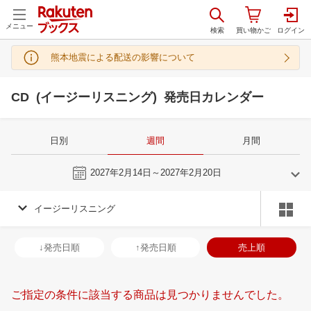
メニュー
熊本地震による配送の影響について
CD (イージーリスニング) 発売日カレンダー
日別
週間
月間
今週
2027年2月14日～2027年2月20日
イージーリスニング
1
2
2027
2027
年
月
年
月
30
31
1
2
31
1
2
3
4
5
6
28
1
2
3
↓発売日順
↑発売日順
売上順
6
7
8
9
7
8
9
10
11
12
13
7
8
9
1
13
14
15
16
14
15
16
17
18
19
20
14
15
16
1
ご指定の条件に該当する商品は見つかりませんでした。
20
21
22
23
21
22
23
24
25
26
27
21
22
23
2