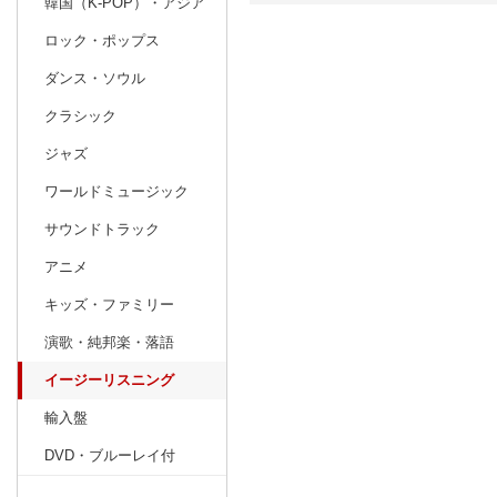
韓国（K-POP）・アジア
ロック・ポップス
日別
週間
ダンス・ソウル
prev
12
2026
20
年
月
クラシック
29
30
1
2
3
4
5
27
28
29
ジャズ
6
7
8
9
10
11
12
3
4
5
ワールドミュージック
13
14
15
16
17
18
19
10
11
12
サウンドトラック
20
21
22
23
24
25
26
17
18
19
アニメ
27
28
29
30
31
1
2
24
25
26
キッズ・ファミリー
3
4
5
6
7
8
9
31
1
2
演歌・純邦楽・落語
イージーリスニング
輸入盤
DVD・ブルーレイ付