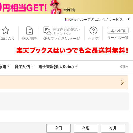
楽天グループのエンタメサービス
本/ゲーム/CD/DVD
注文内容の確認・
楽天市場
キャンセル
楽天ブックス
サービス一覧
お気に入り
購入履歴
楽天ブックスMyページ
ヘルプ
電子書籍
楽天Kobo
雑誌読み放題
楽天マガジン
放題
音楽配信
電子書籍(楽天Kobo)
R18+
音楽配信
楽天ミュージック
動画配信
楽天TV
動画配信ガイド
Rakuten PLAY
無料テレビ
Rチャンネル
チケット
今日
今週
今月