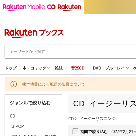
トップ
本・コミック
雑誌
音楽CD
DVD・ブルーレイ
熊本地震による配送の影響について
CD イージーリ
ジャンルで絞り込む
CD
>
イージーリスニング
CD
J-POP
期間で絞り込む
2027年2月21