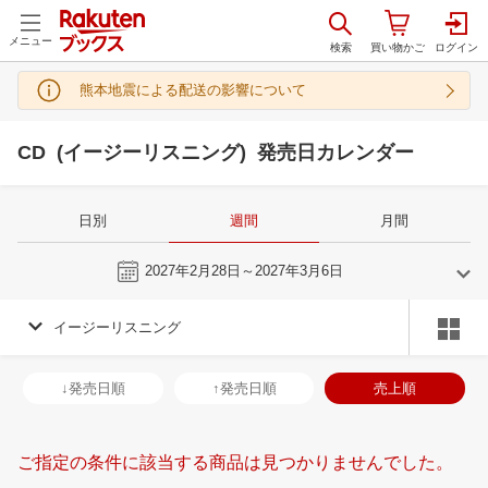
メニュー
熊本地震による配送の影響について
CD (イージーリスニング) 発売日カレンダー
日別
週間
月間
今週
2027年2月28日～2027年3月6日
イージーリスニング
2
3
2027
2027
年
月
年
月
3
4
5
6
28
1
2
3
4
5
6
28
29
30
3
↓発売日順
↑発売日順
売上順
10
11
12
13
7
8
9
10
11
12
13
4
5
6
7
17
18
19
20
14
15
16
17
18
19
20
11
12
13
1
ご指定の条件に該当する商品は見つかりませんでした。
24
25
26
27
21
22
23
24
25
26
27
18
19
20
2