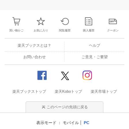
3
4
5
6
28
29
30
31
1
2
3
25
26
27
2
10
11
12
13
4
5
6
7
8
9
10
2
3
4
5
買い物かご
お気に入り
閲覧履歴
購入履歴
クーポン
楽天ブックスとは？
ヘルプ
お問い合わせ
ご意見・ご要望
楽天ブックストップ
楽天Koboトップ
楽天市場トップ
このページの先頭に戻る
表示モード
モバイル
PC