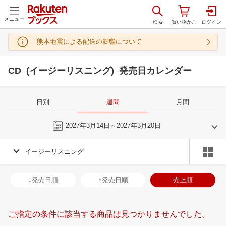
メニュー
熊本地震による配送の影響について
CD (イージーリスニング) 発売日カレンダー
日別
週間
月間
今週
2027年3月14日～2027年3月20日
イージーリスニング
2
3
2027
2027
年
月
年
月
3
4
5
6
28
1
2
3
4
5
6
28
29
30
3
↓発売日順
↑発売日順
売上順
10
11
12
13
7
8
9
10
11
12
13
4
5
6
7
17
18
19
20
14
15
16
17
18
19
20
11
12
13
1
ご指定の条件に該当する商品は見つかりませんでした。
24
25
26
27
21
22
23
24
25
26
27
18
19
20
2