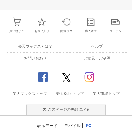
3
4
5
6
28
29
30
31
1
2
3
25
26
27
2
10
11
12
13
4
5
6
7
8
9
10
2
3
4
5
買い物かご
お気に入り
閲覧履歴
購入履歴
クーポン
楽天ブックスとは？
ヘルプ
お問い合わせ
ご意見・ご要望
楽天ブックストップ
楽天Koboトップ
楽天市場トップ
このページの先頭に戻る
表示モード
モバイル
PC