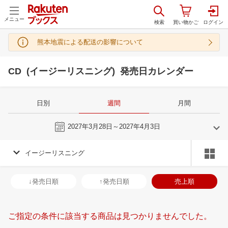
メニュー
熊本地震による配送の影響について
CD (イージーリスニング) 発売日カレンダー
日別
週間
月間
今週
2027年3月28日～2027年4月3日
イージーリスニング
2
3
2027
2027
年
月
年
月
3
4
5
6
28
1
2
3
4
5
6
28
29
30
3
↓発売日順
↑発売日順
売上順
10
11
12
13
7
8
9
10
11
12
13
4
5
6
7
17
18
19
20
14
15
16
17
18
19
20
11
12
13
1
ご指定の条件に該当する商品は見つかりませんでした。
24
25
26
27
21
22
23
24
25
26
27
18
19
20
2