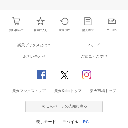
3
4
5
6
28
29
30
31
1
2
3
25
26
27
2
10
11
12
13
4
5
6
7
8
9
10
2
3
4
5
買い物かご
お気に入り
閲覧履歴
購入履歴
クーポン
楽天ブックスとは？
ヘルプ
お問い合わせ
ご意見・ご要望
楽天ブックストップ
楽天Koboトップ
楽天市場トップ
このページの先頭に戻る
表示モード
モバイル
PC