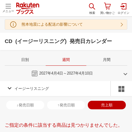
メニュー
熊本地震による配送の影響について
CD (イージーリスニング) 発売日カレンダー
日別
週間
月間
今週
2027年4月4日～2027年4月10日
イージーリスニング
3
4
2027
2027
年
月
年
月
3
4
5
6
28
29
30
31
1
2
3
25
26
27
2
↓発売日順
↑発売日順
売上順
10
11
12
13
4
5
6
7
8
9
10
2
3
4
5
17
18
19
20
11
12
13
14
15
16
17
9
10
11
1
ご指定の条件に該当する商品は見つかりませんでした。
24
25
26
27
18
19
20
21
22
23
24
16
17
18
1