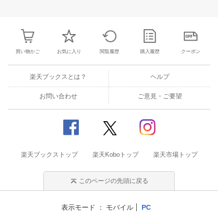
31
1
2
3
25
26
27
28
29
30
1
23
24
25
2
7
8
9
10
2
3
4
5
6
7
8
30
31
1
2
買い物かご
お気に入り
閲覧履歴
購入履歴
クーポン
楽天ブックスとは？
ヘルプ
お問い合わせ
ご意見・ご要望
楽天ブックストップ
楽天Koboトップ
楽天市場トップ
このページの先頭に戻る
表示モード
モバイル
PC