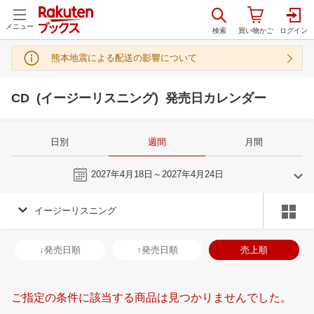
メニュー
熊本地震による配送の影響について
CD (イージーリスニング) 発売日カレンダー
日別
週間
月間
今週
2027年4月18日～2027年4月24日
イージーリスニング
3
4
2027
2027
年
月
年
月
3
4
5
6
28
29
30
31
1
2
3
25
26
27
2
↓発売日順
↑発売日順
売上順
10
11
12
13
4
5
6
7
8
9
10
2
3
4
5
17
18
19
20
11
12
13
14
15
16
17
9
10
11
1
ご指定の条件に該当する商品は見つかりませんでした。
24
25
26
27
18
19
20
21
22
23
24
16
17
18
1