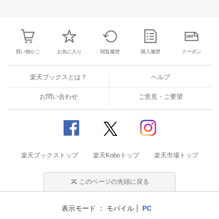
31
1
2
3
25
26
27
28
29
30
1
23
24
25
2
7
8
9
10
2
3
4
5
6
7
8
30
31
1
2
買い物かご
お気に入り
閲覧履歴
購入履歴
クーポン
楽天ブックスとは？
ヘルプ
お問い合わせ
ご意見・ご要望
楽天ブックストップ
楽天Koboトップ
楽天市場トップ
このページの先頭に戻る
表示モード
モバイル
PC