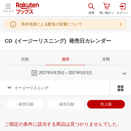
メニュー
熊本地震による配送の影響について
CD (イージーリスニング) 発売日カレンダー
日別
週間
月間
今週
2027年4月25日～2027年5月1日
イージーリスニング
3
4
2027
2027
年
月
年
月
3
4
5
6
28
29
30
31
1
2
3
25
26
27
2
↓発売日順
↑発売日順
売上順
10
11
12
13
4
5
6
7
8
9
10
2
3
4
5
17
18
19
20
11
12
13
14
15
16
17
9
10
11
1
ご指定の条件に該当する商品は見つかりませんでした。
24
25
26
27
18
19
20
21
22
23
24
16
17
18
1