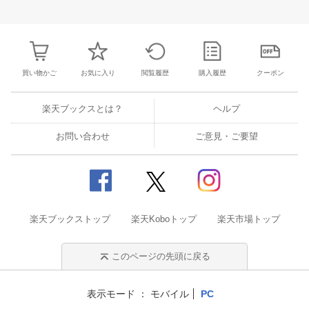
31
1
2
3
25
26
27
28
29
30
1
23
24
25
2
7
8
9
10
2
3
4
5
6
7
8
30
31
1
2
買い物かご
お気に入り
閲覧履歴
購入履歴
クーポン
楽天ブックスとは？
ヘルプ
お問い合わせ
ご意見・ご要望
楽天ブックストップ
楽天Koboトップ
楽天市場トップ
このページの先頭に戻る
表示モード
モバイル
PC