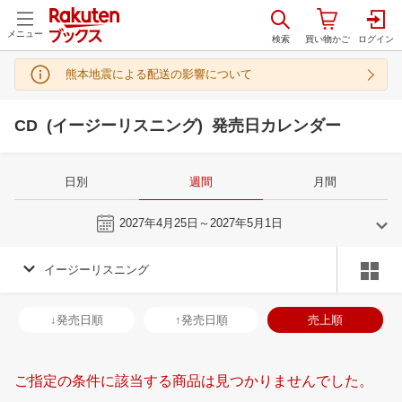
メニュー
熊本地震による配送の影響について
CD (イージーリスニング) 発売日カレンダー
日別
週間
月間
今週
2027年4月25日～2027年5月1日
イージーリスニング
3
4
2027
2027
年
月
年
月
3
4
5
6
28
29
30
31
1
2
3
25
26
27
2
↓発売日順
↑発売日順
売上順
10
11
12
13
4
5
6
7
8
9
10
2
3
4
5
17
18
19
20
11
12
13
14
15
16
17
9
10
11
1
ご指定の条件に該当する商品は見つかりませんでした。
24
25
26
27
18
19
20
21
22
23
24
16
17
18
1