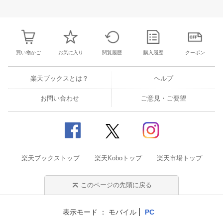
27
28
29
30
28
1
2
3
4
5
6
28
29
30
3
3
4
5
6
7
8
9
10
11
12
13
4
5
6
7
買い物かご
お気に入り
閲覧履歴
購入履歴
クーポン
楽天ブックスとは？
ヘルプ
お問い合わせ
ご意見・ご要望
楽天ブックストップ
楽天Koboトップ
楽天市場トップ
このページの先頭に戻る
表示モード
モバイル
PC