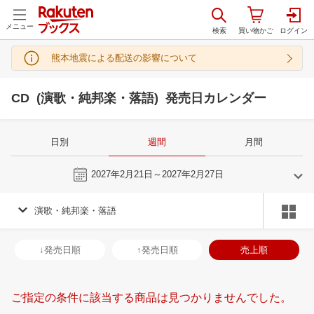
メニュー
熊本地震による配送の影響について
CD (演歌・純邦楽・落語) 発売日カレンダー
日別
週間
月間
今週
2027年2月21日～2027年2月27日
演歌・純邦楽・落語
1
2
2027
2027
年
月
年
月
30
31
1
2
31
1
2
3
4
5
6
28
1
2
3
↓発売日順
↑発売日順
売上順
6
7
8
9
7
8
9
10
11
12
13
7
8
9
1
13
14
15
16
14
15
16
17
18
19
20
14
15
16
1
ご指定の条件に該当する商品は見つかりませんでした。
20
21
22
23
21
22
23
24
25
26
27
21
22
23
2