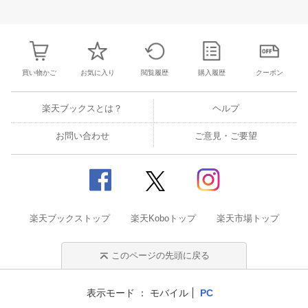
3
4
5
6
28
29
30
31
1
2
3
25
26
27
2
10
11
12
13
4
5
6
7
8
9
10
2
3
4
5
買い物かご
お気に入り
閲覧履歴
購入履歴
クーポン
楽天ブックスとは？
ヘルプ
お問い合わせ
ご意見・ご要望
楽天ブックストップ
楽天Koboトップ
楽天市場トップ
このページの先頭に戻る
表示モード
モバイル
PC