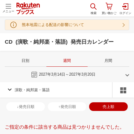
メニュー
熊本地震による配送の影響について
CD (演歌・純邦楽・落語) 発売日カレンダー
日別
週間
月間
今週
2027年3月14日～2027年3月20日
演歌・純邦楽・落語
2
3
2027
2027
年
月
年
月
3
4
5
6
28
1
2
3
4
5
6
28
29
30
3
↓発売日順
↑発売日順
売上順
10
11
12
13
7
8
9
10
11
12
13
4
5
6
7
17
18
19
20
14
15
16
17
18
19
20
11
12
13
1
ご指定の条件に該当する商品は見つかりませんでした。
24
25
26
27
21
22
23
24
25
26
27
18
19
20
2