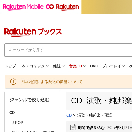
トップ
本・コミック
雑誌
音楽CD
DVD・ブルーレイ
熊本地震による配送の影響について
CD 演歌・純邦
ジャンルで絞り込む
CD
>
演歌・純邦楽・落語
CD
J-POP
期間で絞り込む
2027年3月21