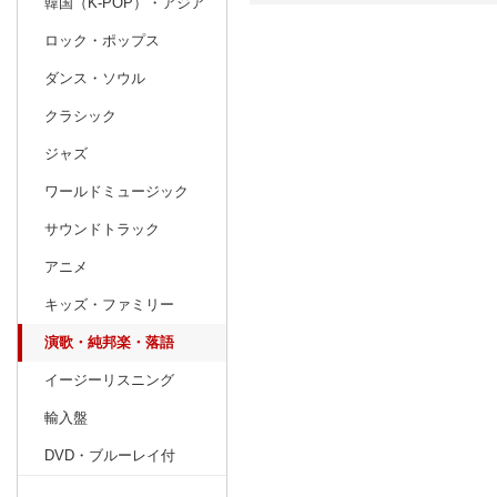
韓国（K-POP）・アジア
ロック・ポップス
日別
週間
ダンス・ソウル
prev
1
2027
20
年
月
クラシック
27
28
29
30
31
1
2
31
1
2
ジャズ
3
4
5
6
7
8
9
7
8
9
ワールドミュージック
10
11
12
13
14
15
16
14
15
16
サウンドトラック
17
18
19
20
21
22
23
21
22
23
アニメ
24
25
26
27
28
29
30
28
1
2
キッズ・ファミリー
31
1
2
3
4
5
6
7
8
9
演歌・純邦楽・落語
イージーリスニング
輸入盤
DVD・ブルーレイ付