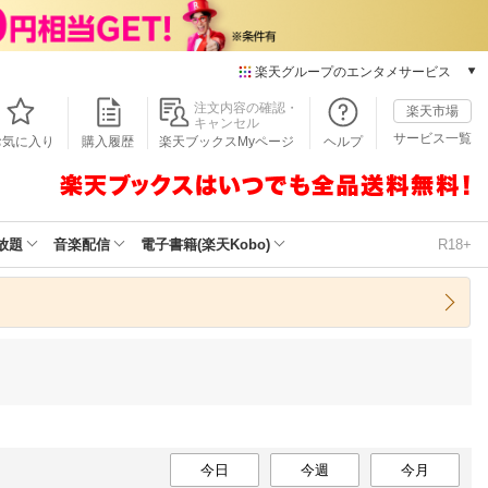
楽天グループのエンタメサービス
本/ゲーム/CD/DVD
注文内容の確認・
楽天市場
キャンセル
楽天ブックス
サービス一覧
お気に入り
購入履歴
楽天ブックスMyページ
ヘルプ
電子書籍
楽天Kobo
雑誌読み放題
楽天マガジン
放題
音楽配信
電子書籍(楽天Kobo)
R18+
音楽配信
楽天ミュージック
動画配信
楽天TV
動画配信ガイド
Rakuten PLAY
無料テレビ
Rチャンネル
チケット
今日
今週
今月