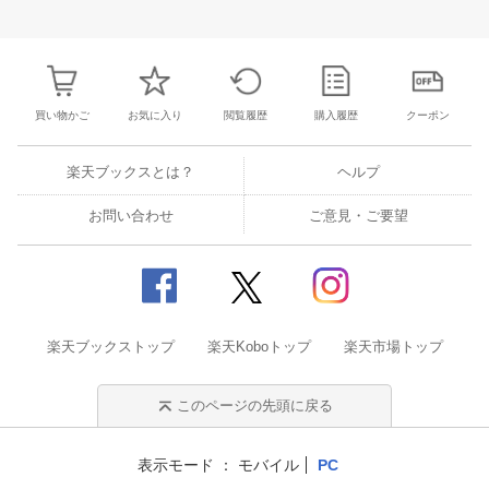
31
1
2
3
25
26
27
28
29
30
1
23
24
25
2
7
8
9
10
2
3
4
5
6
7
8
30
31
1
2
買い物かご
お気に入り
閲覧履歴
購入履歴
クーポン
楽天ブックスとは？
ヘルプ
お問い合わせ
ご意見・ご要望
楽天ブックストップ
楽天Koboトップ
楽天市場トップ
このページの先頭に戻る
表示モード
モバイル
PC