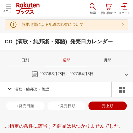
メニュー
熊本地震による配送の影響について
CD (演歌・純邦楽・落語) 発売日カレンダー
日別
週間
月間
今週
2027年3月28日～2027年4月3日
演歌・純邦楽・落語
3
4
2027
2027
年
月
年
月
3
4
5
6
28
29
30
31
1
2
3
25
26
27
2
↓発売日順
↑発売日順
売上順
10
11
12
13
4
5
6
7
8
9
10
2
3
4
5
17
18
19
20
11
12
13
14
15
16
17
9
10
11
1
ご指定の条件に該当する商品は見つかりませんでした。
24
25
26
27
18
19
20
21
22
23
24
16
17
18
1