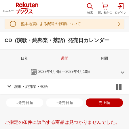
メニュー
熊本地震による配送の影響について
CD (演歌・純邦楽・落語) 発売日カレンダー
日別
週間
月間
今週
2027年4月4日～2027年4月10日
演歌・純邦楽・落語
3
4
2027
2027
年
月
年
月
3
4
5
6
28
29
30
31
1
2
3
25
26
27
2
↓発売日順
↑発売日順
売上順
10
11
12
13
4
5
6
7
8
9
10
2
3
4
5
17
18
19
20
11
12
13
14
15
16
17
9
10
11
1
ご指定の条件に該当する商品は見つかりませんでした。
24
25
26
27
18
19
20
21
22
23
24
16
17
18
1