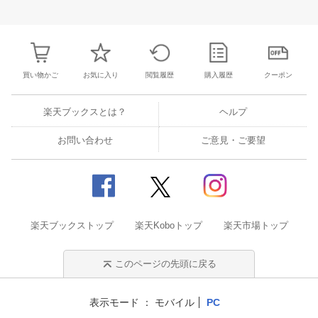
31
1
2
3
25
26
27
28
29
30
1
23
24
25
2
7
8
9
10
2
3
4
5
6
7
8
30
31
1
2
買い物かご
お気に入り
閲覧履歴
購入履歴
クーポン
楽天ブックスとは？
ヘルプ
お問い合わせ
ご意見・ご要望
楽天ブックストップ
楽天Koboトップ
楽天市場トップ
このページの先頭に戻る
表示モード
モバイル
PC