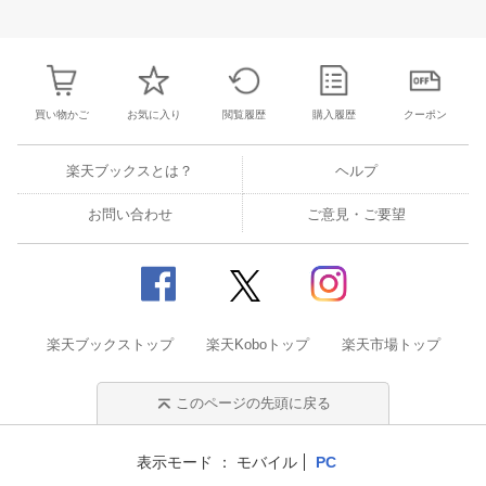
26
27
28
29
27
28
29
30
1
2
3
25
26
27
2
2
3
4
5
4
5
6
7
8
9
10
1
2
3
4
買い物かご
お気に入り
閲覧履歴
購入履歴
クーポン
楽天ブックスとは？
ヘルプ
お問い合わせ
ご意見・ご要望
楽天ブックストップ
楽天Koboトップ
楽天市場トップ
このページの先頭に戻る
表示モード
モバイル
PC