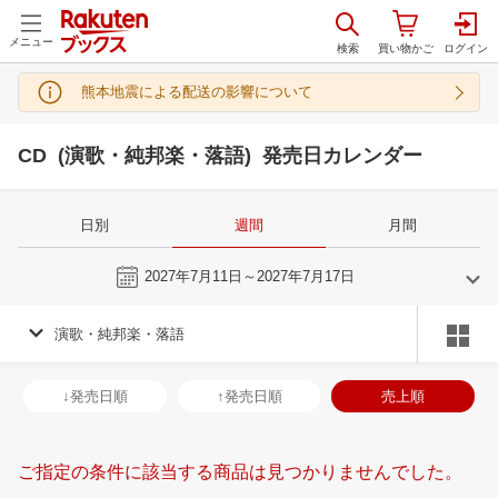
メニュー
熊本地震による配送の影響について
CD (演歌・純邦楽・落語) 発売日カレンダー
日別
週間
月間
今週
2027年7月11日～2027年7月17日
演歌・純邦楽・落語
6
7
2027
2027
年
月
年
月
2
3
4
5
27
28
29
30
1
2
3
25
26
27
2
↓発売日順
↑発売日順
売上順
9
10
11
12
4
5
6
7
8
9
10
1
2
3
4
16
17
18
19
11
12
13
14
15
16
17
8
9
10
1
ご指定の条件に該当する商品は見つかりませんでした。
23
24
25
26
18
19
20
21
22
23
24
15
16
17
1