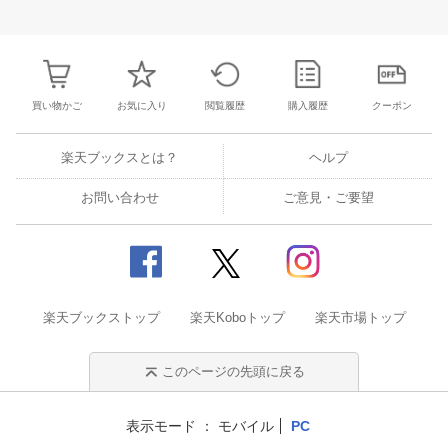
30
1
2
3
25
26
27
28
29
30
31
22
23
24
2
7
8
9
10
1
2
3
4
5
6
7
29
30
31
1
買い物かご
お気に入り
閲覧履歴
購入履歴
クーポン
楽天ブックスとは？
ヘルプ
お問い合わせ
ご意見・ご要望
楽天ブックストップ
楽天Koboトップ
楽天市場トップ
このページの先頭に戻る
表示モード
モバイル
PC