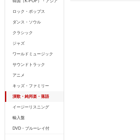
韓国（K-POP）・アジア
ロック・ポップス
日別
週間
ダンス・ソウル
prev
5
2027
20
年
月
クラシック
25
26
27
28
29
30
1
30
31
1
ジャズ
2
3
4
5
6
7
8
6
7
8
ワールドミュージック
9
10
11
12
13
14
15
13
14
15
サウンドトラック
16
17
18
19
20
21
22
20
21
22
アニメ
23
24
25
26
27
28
29
27
28
29
キッズ・ファミリー
30
31
1
2
3
4
5
4
5
6
演歌・純邦楽・落語
イージーリスニング
輸入盤
DVD・ブルーレイ付