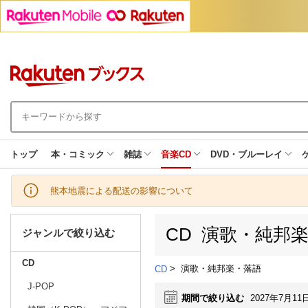
トップ
本・コミック
雑誌
音楽CD
DVD・ブルーレイ
熊本地震による配送の影響について
CD 演歌・純邦
ジャンルで絞り込む
CD
>
演歌・純邦楽・落語
CD
J-POP
期間で絞り込む
2027年7月11