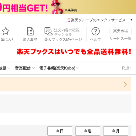
楽天グループのエンタメサービス
本/ゲーム/CD/DVD
注文内容の確認・
楽天市場
キャンセル
楽天ブックス
サービス一覧
お気に入り
購入履歴
楽天ブックスMyページ
ヘルプ
電子書籍
楽天Kobo
雑誌読み放題
楽天マガジン
放題
音楽配信
電子書籍(楽天Kobo)
R18+
音楽配信
楽天ミュージック
動画配信
楽天TV
動画配信ガイド
Rakuten PLAY
無料テレビ
Rチャンネル
チケット
今日
今週
今月