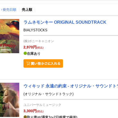
↑発売日順
売上順
月間
ラムネモンキー ORIGINAL SOUNDTRACK
2
3
26
2026
年
月
年
月
BIALYSTOCKS
28
29
30
31
22
23
24
25
26
27
(株)ポニーキャニオン
4
5
6
7
1
2
3
4
5
6
2,970円
(税込)
11
12
13
14
8
9
10
11
12
13
在庫あり
18
19
20
21
15
16
17
18
19
20
25
26
27
28
22
23
24
25
26
27
4
5
6
7
29
30
31
1
2
3
ウィキッド 永遠の約束 - オリジナル・サウンドト
(オリジナル・サウンドトラック)
ユニバーサルミュージック
3,300円
(税込)
取り寄せ(通常3〜7日程度で発送)