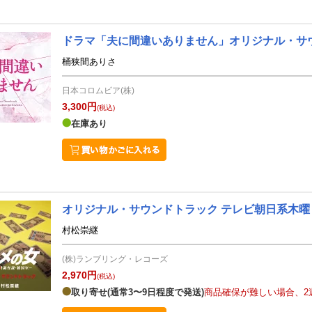
ドラマ「夫に間違いありません」オリジナル・サ
桶狭間ありさ
日本コロムビア(株)
3,300円
(税込)
在庫あり
オリジナル・サウンドトラック テレビ朝日系木曜
村松崇継
(株)ランブリング・レコーズ
2,970円
(税込)
取り寄せ(通常3〜9日程度で発送)
商品確保が難しい場合、2