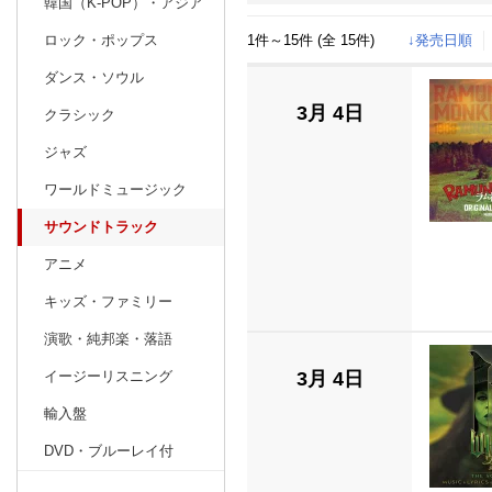
韓国（K-POP）・アジア
1件～15件 (全 15件)
↓発売日順
ロック・ポップス
日別
週間
ダンス・ソウル
prev
1
2026
20
年
月
3月 4日
クラシック
28
29
30
31
1
2
3
25
26
27
ジャズ
4
5
6
7
8
9
10
1
2
3
ワールドミュージック
11
12
13
14
15
16
17
8
9
10
サウンドトラック
18
19
20
21
22
23
24
15
16
17
アニメ
25
26
27
28
29
30
31
22
23
24
キッズ・ファミリー
1
2
3
4
5
6
7
1
2
3
演歌・純邦楽・落語
3月 4日
イージーリスニング
輸入盤
DVD・ブルーレイ付