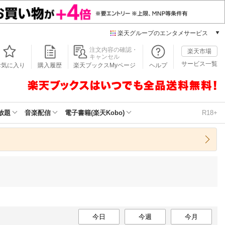
楽天グループのエンタメサービス
本/ゲーム/CD/DVD
注文内容の確認・
楽天市場
キャンセル
楽天ブックス
サービス一覧
お気に入り
購入履歴
楽天ブックスMyページ
ヘルプ
電子書籍
楽天Kobo
雑誌読み放題
楽天マガジン
放題
音楽配信
電子書籍(楽天Kobo)
R18+
音楽配信
楽天ミュージック
動画配信
楽天TV
動画配信ガイド
Rakuten PLAY
無料テレビ
Rチャンネル
チケット
今日
今週
今月