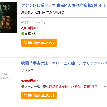
フジテレビ系ドラマ 東京P.D. 警視庁広報2係 
澤野弘之 KOHTA YAMAMOTO
(株)ポニーキャニオン
2,970円
(税込)
在庫あり
映画『宇宙の法ーエローヒム編ー』オリジナル・
サントラ
4,400円
(税込)
メーカー取り寄せ
商品確保が難しい場合、3週間程度でキ