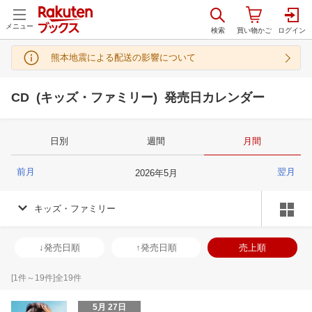
メニュー
熊本地震による配送の影響について
CD (キッズ・ファミリー) 発売日カレンダー
日別
週間
月間
前月
翌月
2026
年
5
月
キッズ・ファミリー
↓発売日順
↑発売日順
売上順
[
1
件～
19
件]全
19
件
5月 27日