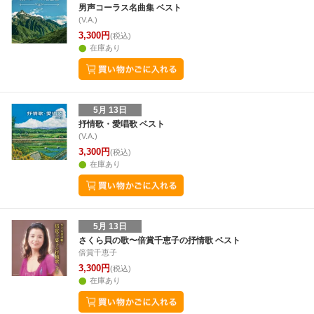
男声コーラス名曲集 ベスト
(V.A.)
3,300円
(税込)
在庫あり
5月 13日
抒情歌・愛唱歌 ベスト
(V.A.)
3,300円
(税込)
在庫あり
5月 13日
さくら貝の歌〜倍賞千恵子の抒情歌 ベスト
倍賞千恵子
3,300円
(税込)
在庫あり