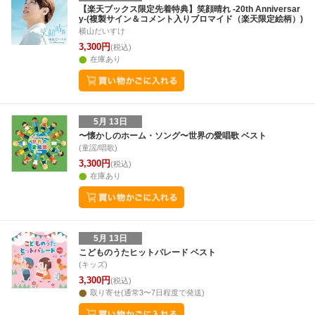
【楽天ブックス限定先着特典】笑顔晴れ -20th Anniversar
y-(複製サイン＆コメント入りブロマイド（楽天限定絵柄）)
横山だいすけ
3,300円
(税込)
在庫あり
5月 13日
〜懐かしのホーム・ソング〜世界の愛唱歌 ベスト
(童謡/唱歌)
3,300円
(税込)
在庫あり
5月 13日
こどものうたヒットパレード ベスト
(キッズ)
3,300円
(税込)
取り寄せ(通常3〜7日程度で発送)