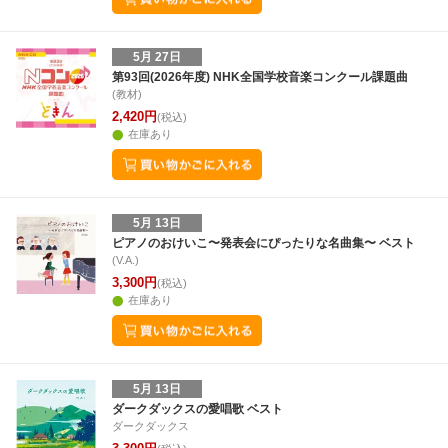
5月 27日
第93回(2026年度) NHK全国学校音楽コンクール課題曲
(教材)
2,420円
(税込)
在庫あり
5月 13日
ピアノのおけいこ〜発表会にぴったりな名曲集〜 ベスト
(V.A.)
3,300円
(税込)
在庫あり
5月 13日
ダークダックスの愛唱歌 ベスト
ダークダックス