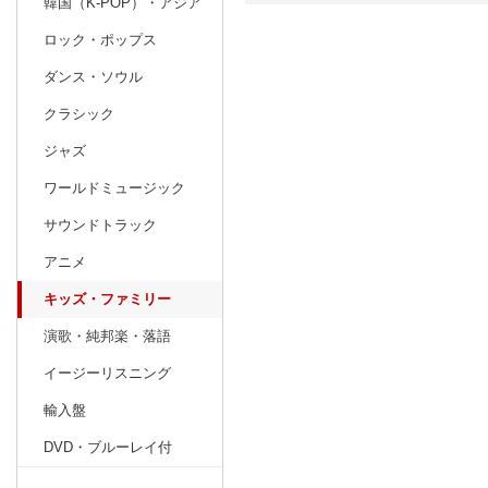
韓国（K-POP）・アジア
ロック・ポップス
日別
週間
ダンス・ソウル
prev
9
2026
20
年
月
クラシック
30
31
1
2
3
4
5
27
28
29
ジャズ
6
7
8
9
10
11
12
4
5
6
ワールドミュージック
13
14
15
16
17
18
19
11
12
13
サウンドトラック
20
21
22
23
24
25
26
18
19
20
アニメ
27
28
29
30
1
2
3
25
26
27
キッズ・ファミリー
4
5
6
7
8
9
10
1
2
3
演歌・純邦楽・落語
イージーリスニング
輸入盤
DVD・ブルーレイ付