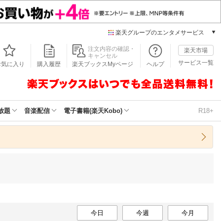
楽天グループのエンタメサービス
本/ゲーム/CD/DVD
注文内容の確認・
楽天市場
キャンセル
楽天ブックス
サービス一覧
お気に入り
購入履歴
楽天ブックスMyページ
ヘルプ
電子書籍
楽天Kobo
雑誌読み放題
楽天マガジン
放題
音楽配信
電子書籍(楽天Kobo)
R18+
音楽配信
楽天ミュージック
動画配信
楽天TV
動画配信ガイド
Rakuten PLAY
無料テレビ
Rチャンネル
チケット
今日
今週
今月