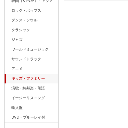
韓国（K-POP）・アジア
ロック・ポップス
日別
週間
ダンス・ソウル
prev
9
2026
20
年
月
クラシック
30
31
1
2
3
4
5
27
28
29
ジャズ
6
7
8
9
10
11
12
4
5
6
ワールドミュージック
13
14
15
16
17
18
19
11
12
13
サウンドトラック
20
21
22
23
24
25
26
18
19
20
アニメ
27
28
29
30
1
2
3
25
26
27
キッズ・ファミリー
4
5
6
7
8
9
10
1
2
3
演歌・純邦楽・落語
イージーリスニング
輸入盤
DVD・ブルーレイ付