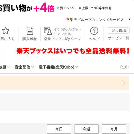
楽天グループのエンタメサービス
本/ゲーム/CD/DVD
注文内容の確認・
楽天市場
キャンセル
楽天ブックス
サービス一覧
お気に入り
購入履歴
楽天ブックスMyページ
ヘルプ
電子書籍
楽天Kobo
雑誌読み放題
楽天マガジン
放題
音楽配信
電子書籍(楽天Kobo)
R18+
音楽配信
楽天ミュージック
動画配信
楽天TV
動画配信ガイド
Rakuten PLAY
無料テレビ
Rチャンネル
チケット
今日
今週
今月