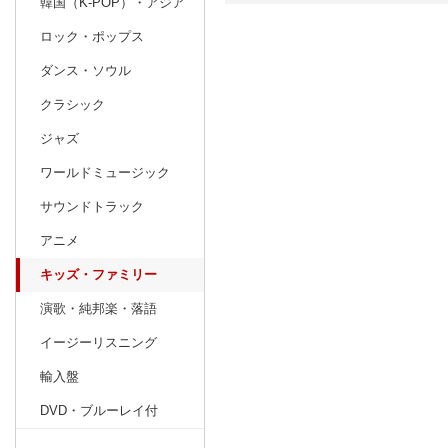
韓国（K-POP）・アジア
ロック・ポップス
日別
週間
ダンス・ソウル
prev
10
2026
20
年
月
クラシック
27
28
29
30
1
2
3
25
26
27
ジャズ
4
5
6
7
8
9
10
1
2
3
ワールドミュージック
11
12
13
14
15
16
17
8
9
10
サウンドトラック
18
19
20
21
22
23
24
15
16
17
アニメ
25
26
27
28
29
30
31
22
23
24
キッズ・ファミリー
1
2
3
4
5
6
7
29
30
1
演歌・純邦楽・落語
イージーリスニング
輸入盤
DVD・ブルーレイ付