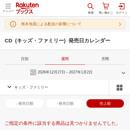
メニュー
熊本地震による配送の影響について
CD (キッズ・ファミリー) 発売日カレンダー
日別
週間
月間
今週
2026年12月27日～2027年1月2日
キッズ・ファミリー
12
1
2027
2027
年
月
年
月
2
3
4
5
27
28
29
30
31
1
2
31
1
2
3
↓発売日順
↑発売日順
売上順
9
10
11
12
3
4
5
6
7
8
9
7
8
9
1
16
17
18
19
10
11
12
13
14
15
16
14
15
16
1
ご指定の条件に該当する商品は見つかりませんでした。
23
24
25
26
17
18
19
20
21
22
23
21
22
23
2