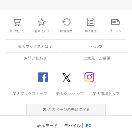
30
31
1
2
24
25
26
27
28
29
30
28
1
2
3
6
7
8
9
31
1
2
3
4
5
6
7
8
9
1
買い物かご
お気に入り
閲覧履歴
購入履歴
クーポン
楽天ブックスとは？
ヘルプ
お問い合わせ
ご意見・ご要望
楽天ブックストップ
楽天Koboトップ
楽天市場トップ
このページの先頭に戻る
表示モード
モバイル
PC