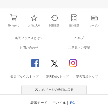
30
31
1
2
24
25
26
27
28
29
30
28
1
2
3
6
7
8
9
31
1
2
3
4
5
6
7
8
9
1
買い物かご
お気に入り
閲覧履歴
購入履歴
クーポン
楽天ブックスとは？
ヘルプ
お問い合わせ
ご意見・ご要望
楽天ブックストップ
楽天Koboトップ
楽天市場トップ
このページの先頭に戻る
表示モード
モバイル
PC