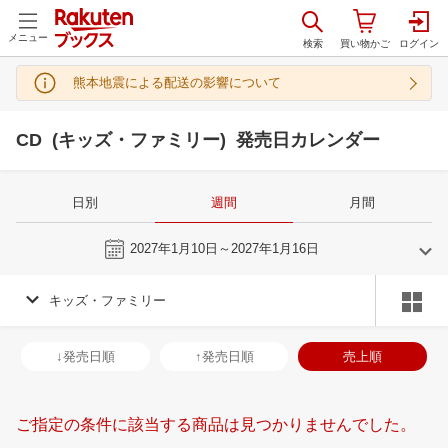
メニュー
熊本地震による配送の影響について
CD (キッズ・ファミリー) 発売日カレンダー
日別
週間
月間
今週
2027年1月10日～2027年1月16日
キッズ・ファミリー
12
1
2027
2027
年
月
年
月
2
3
4
5
27
28
29
30
31
1
2
31
1
2
3
↓発売日順
↑発売日順
売上順
9
10
11
12
3
4
5
6
7
8
9
7
8
9
1
16
17
18
19
10
11
12
13
14
15
16
14
15
16
1
ご指定の条件に該当する商品は見つかりませんでした。
23
24
25
26
17
18
19
20
21
22
23
21
22
23
2