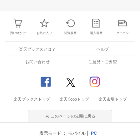
30
31
1
2
24
25
26
27
28
29
30
28
1
2
3
6
7
8
9
31
1
2
3
4
5
6
7
8
9
1
買い物かご
お気に入り
閲覧履歴
購入履歴
クーポン
楽天ブックスとは？
ヘルプ
お問い合わせ
ご意見・ご要望
楽天ブックストップ
楽天Koboトップ
楽天市場トップ
このページの先頭に戻る
表示モード
モバイル
PC