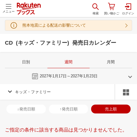
メニュー
熊本地震による配送の影響について
CD (キッズ・ファミリー) 発売日カレンダー
日別
週間
月間
今週
2027年1月17日～2027年1月23日
キッズ・ファミリー
12
1
2027
2027
年
月
年
月
2
3
4
5
27
28
29
30
31
1
2
31
1
2
3
↓発売日順
↑発売日順
売上順
9
10
11
12
3
4
5
6
7
8
9
7
8
9
1
16
17
18
19
10
11
12
13
14
15
16
14
15
16
1
ご指定の条件に該当する商品は見つかりませんでした。
23
24
25
26
17
18
19
20
21
22
23
21
22
23
2