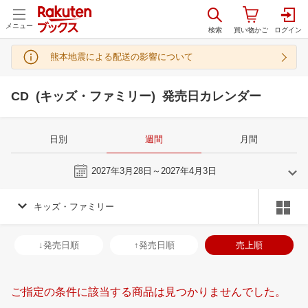
メニュー
熊本地震による配送の影響について
CD (キッズ・ファミリー) 発売日カレンダー
日別
週間
月間
今週
2027年3月28日～2027年4月3日
キッズ・ファミリー
2
3
2027
2027
年
月
年
月
3
4
5
6
28
1
2
3
4
5
6
28
29
30
3
↓発売日順
↑発売日順
売上順
10
11
12
13
7
8
9
10
11
12
13
4
5
6
7
17
18
19
20
14
15
16
17
18
19
20
11
12
13
1
ご指定の条件に該当する商品は見つかりませんでした。
24
25
26
27
21
22
23
24
25
26
27
18
19
20
2