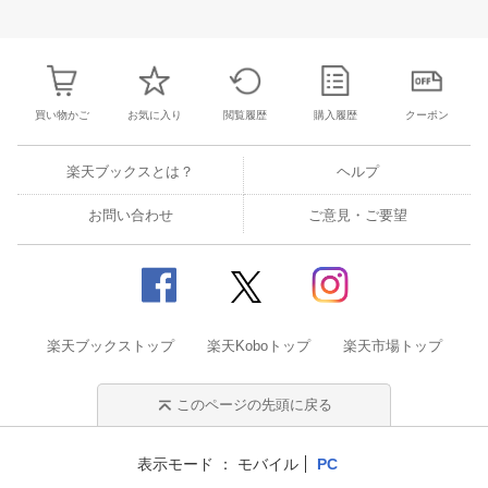
3
4
5
6
28
29
30
31
1
2
3
25
26
27
2
10
11
12
13
4
5
6
7
8
9
10
2
3
4
5
買い物かご
お気に入り
閲覧履歴
購入履歴
クーポン
楽天ブックスとは？
ヘルプ
お問い合わせ
ご意見・ご要望
楽天ブックストップ
楽天Koboトップ
楽天市場トップ
このページの先頭に戻る
表示モード
モバイル
PC