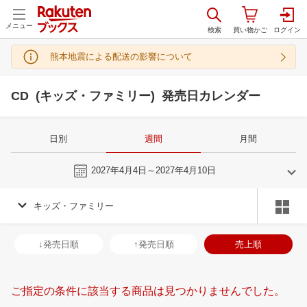
メニュー
熊本地震による配送の影響について
CD (キッズ・ファミリー) 発売日カレンダー
日別
週間
月間
今週
2027年4月4日～2027年4月10日
キッズ・ファミリー
3
4
2027
2027
年
月
年
月
3
4
5
6
28
29
30
31
1
2
3
25
26
27
2
↓発売日順
↑発売日順
売上順
10
11
12
13
4
5
6
7
8
9
10
2
3
4
5
17
18
19
20
11
12
13
14
15
16
17
9
10
11
1
ご指定の条件に該当する商品は見つかりませんでした。
24
25
26
27
18
19
20
21
22
23
24
16
17
18
1