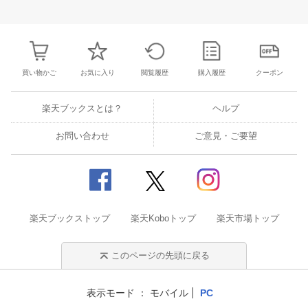
31
1
2
3
25
26
27
28
29
30
1
23
24
25
2
7
8
9
10
2
3
4
5
6
7
8
30
31
1
2
買い物かご
お気に入り
閲覧履歴
購入履歴
クーポン
楽天ブックスとは？
ヘルプ
お問い合わせ
ご意見・ご要望
楽天ブックストップ
楽天Koboトップ
楽天市場トップ
このページの先頭に戻る
表示モード
モバイル
PC