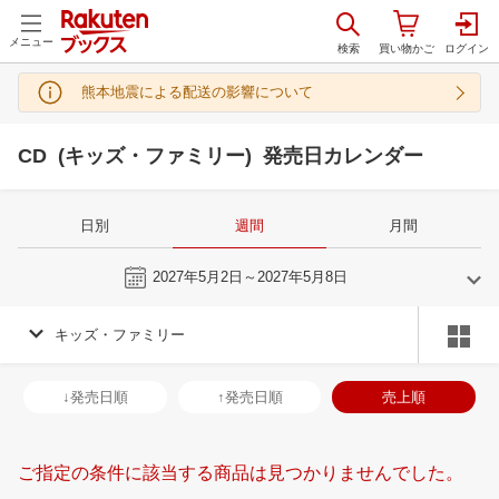
メニュー
熊本地震による配送の影響について
CD (キッズ・ファミリー) 発売日カレンダー
日別
週間
月間
今週
2027年5月2日～2027年5月8日
キッズ・ファミリー
4
5
2027
2027
年
月
年
月
31
1
2
3
25
26
27
28
29
30
1
30
31
1
2
↓発売日順
↑発売日順
売上順
7
8
9
10
2
3
4
5
6
7
8
6
7
8
9
14
15
16
17
9
10
11
12
13
14
15
13
14
15
1
ご指定の条件に該当する商品は見つかりませんでした。
21
22
23
24
16
17
18
19
20
21
22
20
21
22
2