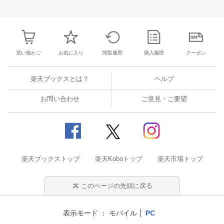
28
29
30
1
23
24
25
26
27
28
29
27
28
29
3
5
6
7
8
30
31
1
2
3
4
5
4
5
6
7
買い物かご
お気に入り
閲覧履歴
購入履歴
クーポン
楽天ブックスとは？
ヘルプ
お問い合わせ
ご意見・ご要望
楽天ブックストップ
楽天Koboトップ
楽天市場トップ
このページの先頭に戻る
表示モード
モバイル
PC