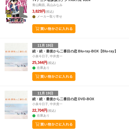
TVアニメ名探偵コナン PART32 Vol.4
青山剛昌, 高山みなみ
3,829円
(税込)
メーカー取り寄せ
11月 19日
続・続・最後から二番目の恋 Blu-ray-BOX【Blu-ray】
小泉今日子, 中井貴一
25,344円
(税込)
在庫あり
11月 19日
続・続・最後から二番目の恋 DVD-BOX
小泉今日子, 中井貴一
22,704円
(税込)
在庫あり