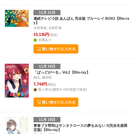
11月 21日
連続テレビ小説 あんぱん 完全版 ブルーレイ BOX2【Blu-ra
y】
今田美桜, 北村匠海
15,136円
(税込)
在庫あり
11月 19日
「ばっどがーる」Vol.2【Blu-ray】
肉丸, 橘杏咲
7,744円
(税込)
取り寄せ(通常3〜9日程度で発送)
11月 19日
青春ブタ野郎はサンタクロースの夢をみない 3(完全生産限
定版)【Blu-ray】