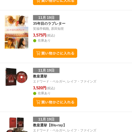
11月 19日
35年目のラブレター
笑福亭鶴瓶, 原田知世
3,575円
(税込)
在庫あり
11月 19日
教皇選挙
エドワード・ベルガー, レイフ・ファインズ
3,520円
(税込)
在庫あり
11月 19日
教皇選挙【Blu-ray】
エドワード・ベルガー, レイフ・ファインズ