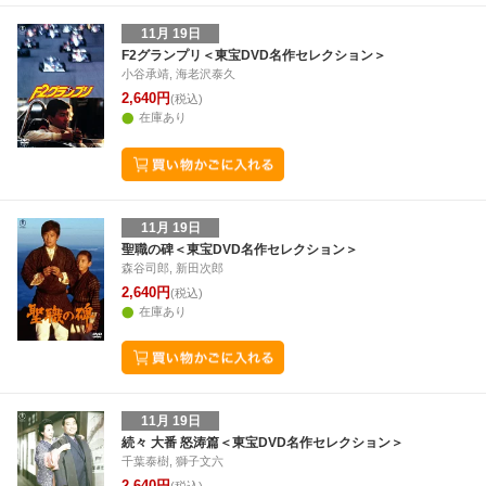
11月 19日
F2グランプリ＜東宝DVD名作セレクション＞
小谷承靖, 海老沢泰久
2,640円
(税込)
在庫あり
11月 19日
聖職の碑＜東宝DVD名作セレクション＞
森谷司郎, 新田次郎
2,640円
(税込)
在庫あり
11月 19日
続々 大番 怒涛篇＜東宝DVD名作セレクション＞
千葉泰樹, 獅子文六
2,640円