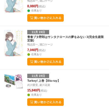
鴨志田一, 溝口ケージ
8,080円
(税込)
在庫あり
11月 19日
青春ブタ野郎はサンタクロースの夢をみない 3(完全生産限
定版)
鴨志田一, 溝口ケージ
7,040円
(税込)
在庫あり
11月 19日
Turkey! 上巻【Blu-ray】
武川愛里, 菱川花菜
15,840円
(税込)
在庫あり