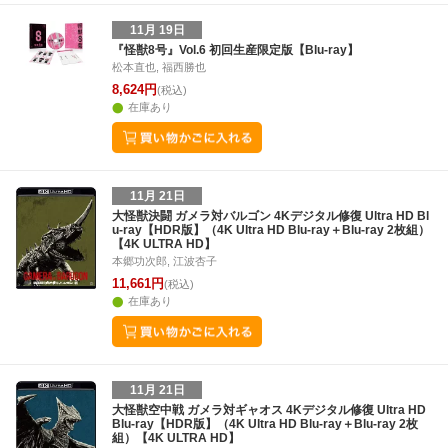
11月 19日
『怪獣8号』Vol.6 初回生産限定版【Blu-ray】
松本直也, 福西勝也
8,624円
(税込)
在庫あり
11月 21日
大怪獣決闘 ガメラ対バルゴン 4Kデジタル修復 Ultra HD Bl
u-ray【HDR版】（4K Ultra HD Blu-ray＋Blu-ray 2枚組）
【4K ULTRA HD】
本郷功次郎, 江波杏子
11,661円
(税込)
在庫あり
11月 21日
大怪獣空中戦 ガメラ対ギャオス 4Kデジタル修復 Ultra HD
Blu-ray【HDR版】（4K Ultra HD Blu-ray＋Blu-ray 2枚
組）【4K ULTRA HD】