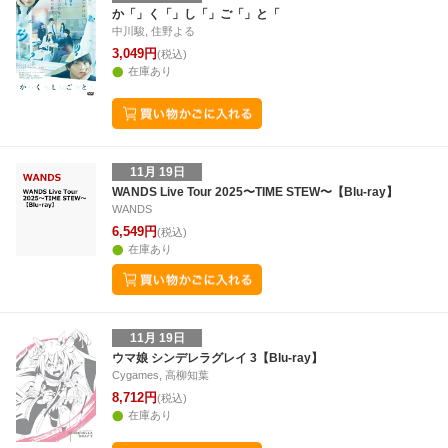
29
30
31
1
23
24
25
26
27
28
29
28
29
30
3
か「」く「」し「」ご「」と「
中川駿, 住野よる
5
6
7
8
30
1
2
3
4
5
6
4
5
6
7
3,049円
(税込)
在庫あり
11月 19日
WANDS Live Tour 2025〜TIME STEW〜【Blu-ray】
WANDS
6,549円
(税込)
在庫あり
11月 19日
ウマ娘 シンデレラグレイ 3【Blu-ray】
Cygames, 高柳知葉
8,712円
(税込)
在庫あり