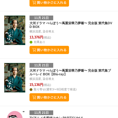
11月 21日
大河ドラマ べらぼう〜蔦重栄華乃夢噺〜 完全版 第弐集DV
D BOX
横浜流星, 染谷将太
13,376円
(税込)
在庫あり
11月 21日
大河ドラマ べらぼう〜蔦重栄華乃夢噺〜 完全版 第弐集ブ
ルーレイ BOX【Blu-ray】
横浜流星, 染谷将太
15,136円
(税込)
取り寄せ(通常3〜9日程度で発送)
11月 21日