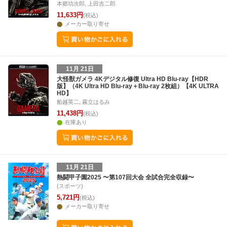
本郷功次郎, 上田吉二郎
11,633円
(税込)
メーカー取り寄せ
11月 21日
大怪獣ガメラ 4Kデジタル修復 Ultra HD Blu-ray【HDR
版】（4K Ultra HD Blu-ray＋Blu-ray 2枚組）【4K ULTRA
HD】
船越英二, 霧立はるみ
11,438円
(税込)
在庫あり
11月 21日
熱闘甲子園2025 〜第107回大会 全試合完全収録〜
(スポーツ)
5,721円
(税込)
メーカー取り寄せ