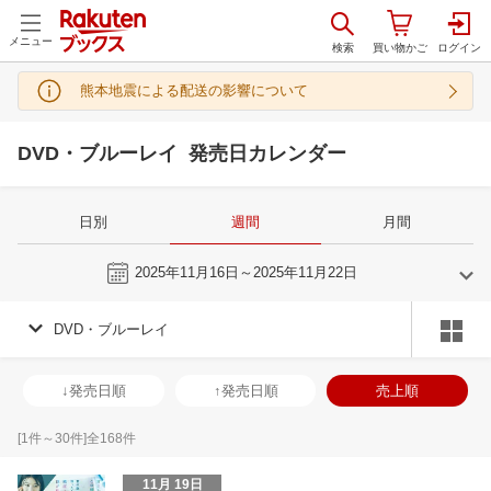
メニュー
熊本地震による配送の影響について
DVD・ブルーレイ 発売日カレンダー
日別
週間
月間
今週
2025年11月16日～2025年11月22日
DVD・ブルーレイ
10
11
2025
2025
年
月
年
月
1
2
3
4
26
27
28
29
30
31
1
30
1
2
3
↓発売日順
↑発売日順
売上順
8
9
10
11
2
3
4
5
6
7
8
7
8
9
1
15
16
17
18
9
10
11
12
13
14
15
14
15
16
1
[
1
件～
30
件]全
168
件
22
23
24
25
16
17
18
19
20
21
22
21
22
23
2
11月 19日