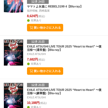
12月 24日
ヤマトよ永遠に REBEL3199 4【Blu-ray】
福井晴敏, 西崎義展
8,624円
(税込)
在庫あり
12月 21日
EXILE ATSUSHI LIVE TOUR 2025 “Heart to Heart” 〜復
活祭〜(通常盤)【Blu-ray】
EXILE ATSUSHI
7,682円
(税込)
在庫あり
12月 21日
EXILE ATSUSHI LIVE TOUR 2025 “Heart to Heart” 〜復
活祭〜(豪華盤)【Blu-ray】
EXILE ATSUSHI
10,188円
(税込)
在庫あり