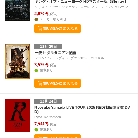
キング・オブ・ニューヨーク HDマスター版【Blu-ray】
クリストファー・ウォーケン, ローレンス・フィッシュバーン
2,970円
(税込)
メーカー取り寄せ
12月 26日
三銃士 ダルタニアン物語
フランソワ・シヴィル, ヴァンサン・カッセル
3,575円
(税込)
在庫あり
12月 24日
Ryosuke Yamada LIVE TOUR 2025 RED(初回限定盤 DV
D)
Ryosuke Yamada
7,944円
(税込)
在庫あり