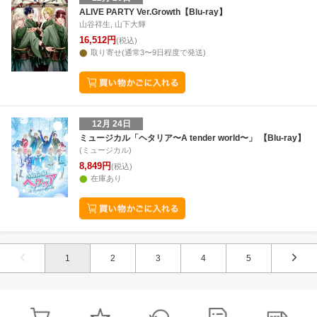
ALIVE PARTY Ver.Growth【Blu-ray】
山谷祥生, 山下大輝
16,512円
(税込)
取り寄せ(通常3〜9日程度で発送)
12月 24日
ミュージカル「ヘタリア〜A tender world〜」 【Blu-ray】
(ミュージカル)
8,849円
(税込)
在庫あり
1
2
3
4
5