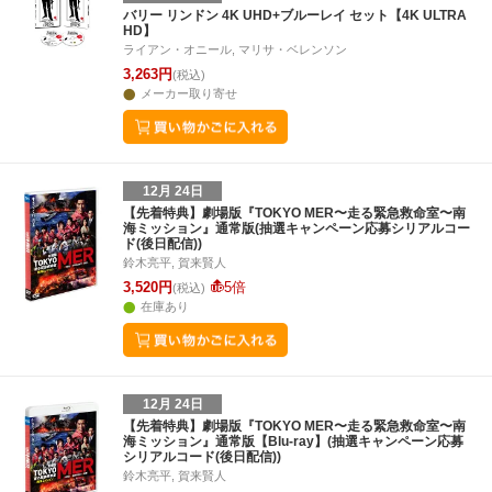
26
27
28
29
28
29
30
31
1
2
3
25
26
27
2
バリー リンドン 4K UHD+ブルーレイ セット【4K ULTRA
HD】
3
4
5
6
4
5
6
7
8
9
10
1
2
3
4
ライアン・オニール, マリサ・ベレンソン
3,263円
(税込)
メーカー取り寄せ
12月 24日
【先着特典】劇場版『TOKYO MER〜走る緊急救命室〜南
海ミッション』通常版(抽選キャンペーン応募シリアルコー
ド(後日配信))
鈴木亮平, 賀来賢人
3,520円
5倍
(税込)
在庫あり
12月 24日
【先着特典】劇場版『TOKYO MER〜走る緊急救命室〜南
海ミッション』通常版【Blu-ray】(抽選キャンペーン応募
シリアルコード(後日配信))
鈴木亮平, 賀来賢人