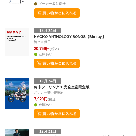
メーカー取り寄せ
12月 24日
NAOKO ANTHOLOGY SONGS【Blu-ray】
河合奈保子
20,759円
(税込)
在庫あり
12月 24日
終末ツーリング 1(完全生産限定版)
さいとー栄, 稲垣好
7,920円
(税込)
在庫あり
12月 21日