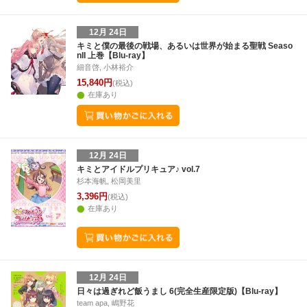
12月 24日
キミと僕の最後の戦場、あるいは世界が始まる聖戦 Seaso
nII 上巻【Blu-ray】
細音啓, 小林裕介
15,840円
(税込)
在庫あり
12月 24日
キミとアイドルプリキュア♪ vol.7
杉本海帆, 松岡美里
3,396円
(税込)
在庫あり
12月 24日
日々は過ぎれど飯うまし 6(完全生産限定版)【Blu-ray】
team apa, 嶋野花