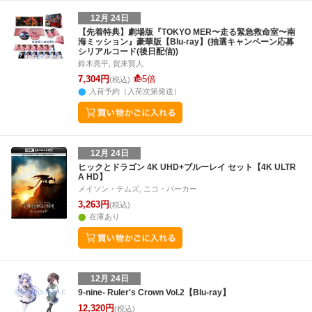
12月 24日
【先着特典】劇場版『TOKYO MER〜走る緊急救命室〜南
海ミッション』豪華版【Blu-ray】(抽選キャンペーン応募
シリアルコード(後日配信))
鈴木亮平, 賀来賢人
7,304円
5倍
(税込)
入荷予約（入荷次第発送）
12月 24日
ヒックとドラゴン 4K UHD+ブルーレイ セット【4K ULTR
A HD】
メイソン・テムズ, ニコ・パーカー
3,263円
(税込)
在庫あり
12月 24日
9-nine- Ruler's Crown Vol.2【Blu-ray】
12,320円
(税込)