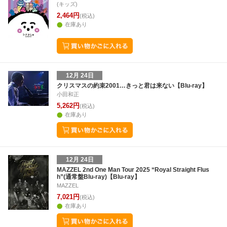
(キッズ)
2,464円
(税込)
在庫あり
12月 24日
クリスマスの約束2001…きっと君は来ない【Blu-ray】
小田和正
5,262円
(税込)
在庫あり
12月 24日
MAZZEL 2nd One Man Tour 2025 “Royal Straight Flus
h”(通常盤Blu-ray)【Blu-ray】
MAZZEL
7,021円
(税込)
在庫あり