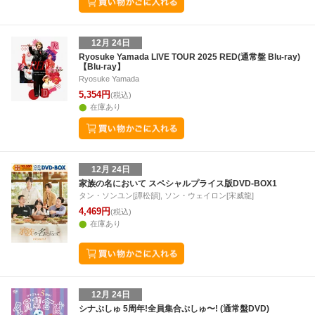
12月 24日
Ryosuke Yamada LIVE TOUR 2025 RED(通常盤 Blu-ray)
【Blu-ray】
Ryosuke Yamada
5,354円
(税込)
在庫あり
12月 24日
家族の名において スペシャルプライス版DVD-BOX1
タン・ソンユン[譚松韻], ソン・ウェイロン[宋威龍]
4,469円
(税込)
在庫あり
12月 24日
シナぷしゅ 5周年!全員集合ぷしゅ〜! (通常盤DVD)