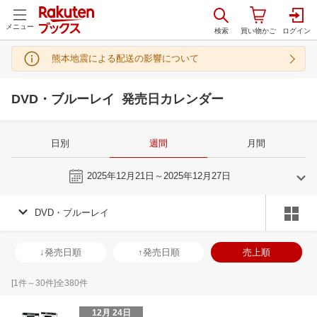
メニュー
熊本地震による配送の影響について
DVD・ブルーレイ 発売日カレンダー
日別
週間
月間
今週
2025年12月21日～2025年12月27日
DVD・ブルーレイ
11
12
2025
2026
年
月
年
月
29
30
31
1
30
1
2
3
4
5
6
28
29
30
3
↓発売日順
↑発売日順
売上順
5
6
7
8
7
8
9
10
11
12
13
4
5
6
7
12
13
14
15
14
15
16
17
18
19
20
11
12
13
1
[
1
件～
30
件]全
380
件
19
20
21
22
21
22
23
24
25
26
27
18
19
20
2
12月 24日