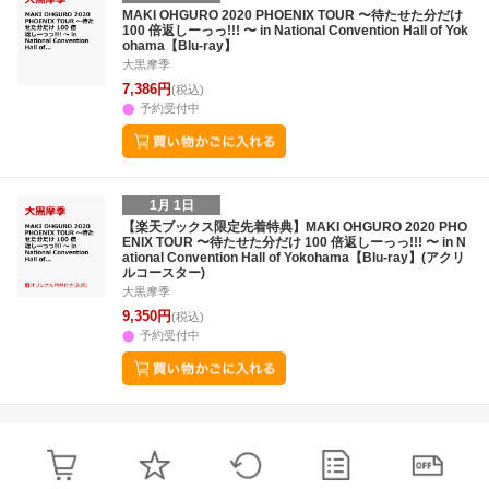
25
26
27
28
27
28
29
30
31
1
2
24
25
26
2
MAKI OHGURO 2020 PHOENIX TOUR 〜待たせた分だけ
100 倍返しーっっ!!! 〜 in National Convention Hall of Yok
2
3
4
5
3
4
5
6
7
8
9
31
1
2
3
ohama【Blu-ray】
大黒摩季
7,386円
(税込)
予約受付中
1月 1日
【楽天ブックス限定先着特典】MAKI OHGURO 2020 PHO
ENIX TOUR 〜待たせた分だけ 100 倍返しーっっ!!! 〜 in N
ational Convention Hall of Yokohama【Blu-ray】(アクリ
ルコースター)
大黒摩季
9,350円
(税込)
予約受付中