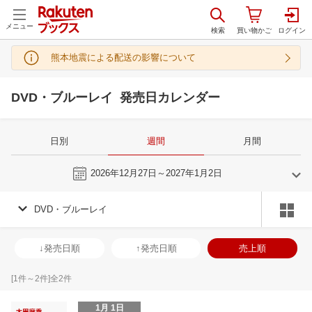
メニュー
熊本地震による配送の影響について
DVD・ブルーレイ 発売日カレンダー
日別
週間
月間
今週
2026年12月27日～2027年1月2日
DVD・ブルーレイ
11
12
2026
2027
年
月
年
月
28
29
30
31
29
30
1
2
3
4
5
27
28
29
3
↓発売日順
↑発売日順
売上順
4
5
6
7
6
7
8
9
10
11
12
3
4
5
6
11
12
13
14
13
14
15
16
17
18
19
10
11
12
1
[
1
件～
2
件]全
2
件
18
19
20
21
20
21
22
23
24
25
26
17
18
19
2
1月 1日