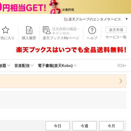
楽天グループのエンタメサービス
本/ゲーム/CD/DVD
注文内容の確認・
楽天市場
キャンセル
楽天ブックス
サービス一覧
お気に入り
購入履歴
楽天ブックスMyページ
ヘルプ
電子書籍
楽天Kobo
雑誌読み放題
楽天マガジン
放題
音楽配信
電子書籍(楽天Kobo)
R18+
音楽配信
楽天ミュージック
動画配信
楽天TV
動画配信ガイド
Rakuten PLAY
無料テレビ
Rチャンネル
今日
チケット
今週
今月