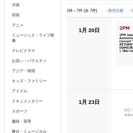
洋画
1件～7件 (全 7件)
↓発売日順
日別
週間
邦画
prev
アニメ
11
2026
20
年
月
1月 20日
ミュージック・ライブ映
25
26
27
28
29
30
31
29
30
1
像
1
2
3
4
5
6
7
6
7
8
テレビドラマ
8
9
10
11
12
13
14
13
14
15
お笑い・バラエティ
15
16
17
18
19
20
21
20
21
22
アジア・韓国
22
23
24
25
26
27
28
27
28
29
キッズ・ファミリー
29
30
1
2
3
4
5
3
4
5
アイドル
ドキュメンタリー
1月 23日
スポーツ
趣味・実用
舞台・ミュージカル