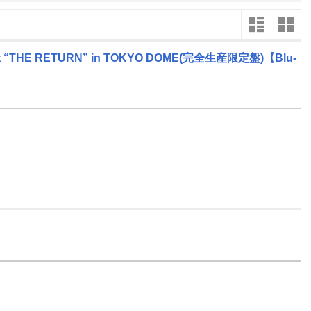
楽天チケット
エンタメニュース
推し楽
ncert “THE RETURN” in TOKYO DOME(完全生産限定盤)【Blu-
2
2027
年
月
2
31
1
2
3
4
5
6
28
1
9
7
8
9
10
11
12
13
7
8
16
14
15
16
17
18
19
20
14
15
23
21
22
23
24
25
26
27
21
22
30
28
1
2
3
4
5
6
28
29
6
7
8
9
10
11
12
13
4
5