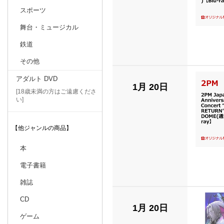
スポーツ
舞台・ミュージカル
鉄道
その他
アダルト DVD
1月 20日
[18歳未満の方はご遠慮くださ
い]
【他ジャンルの商品】
本
電子書籍
雑誌
CD
1月 20日
ゲーム