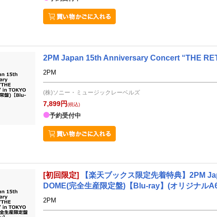
2PM Japan 15th Anniversary Concert “THE
2PM
(株)ソニー・ミュージックレーベルズ
7,899円
(税込)
予約受付中
[初回限定]
【楽天ブックス限定先着特典】2PM Japan 15t
DOME(完全生産限定盤)【Blu-ray】(オリジナル
2PM