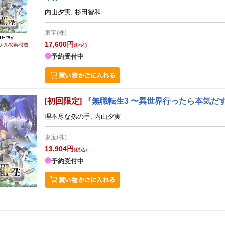
内山夕実, 杉田智和
東宝(株)
17,600円
(税込)
予約受付中
[初回限定]
『無職転生3 〜異世界行ったら本気だす〜』 C
理不尽な孫の手, 内山夕実
東宝(株)
13,904円
(税込)
予約受付中