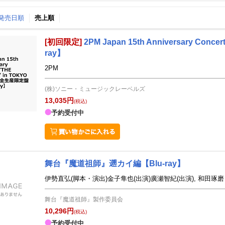
↑発売日順
売上順
月間
[初回限定]
2PM Japan 15th Anniversary Co
12
1
26
2027
年
月
年
月
ray】
2
3
4
5
27
28
29
30
31
1
2PM
9
10
11
12
3
4
5
6
7
8
(株)ソニー・ミュージックレーベルズ
16
17
18
19
10
11
12
13
14
15
13,035円
(税込)
予約受付中
23
24
25
26
17
18
19
20
21
22
30
31
1
2
24
25
26
27
28
29
6
7
8
9
31
1
2
3
4
5
舞台『魔道祖師』遡カイ編【Blu-ray】
伊勢直弘(脚本・演出)金子隼也(出演)廣瀬智紀(出演), 和田琢磨
舞台『魔道祖師』製作委員会
10,296円
(税込)
予約受付中