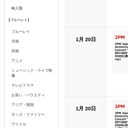
輸入盤
【ブルーレイ】
ブルーレイ
1月 20日
洋画
邦画
アニメ
ミュージック・ライブ映
像
テレビドラマ
お笑い・バラエティ
アジア・韓国
1月 20日
キッズ・ファミリー
アイドル