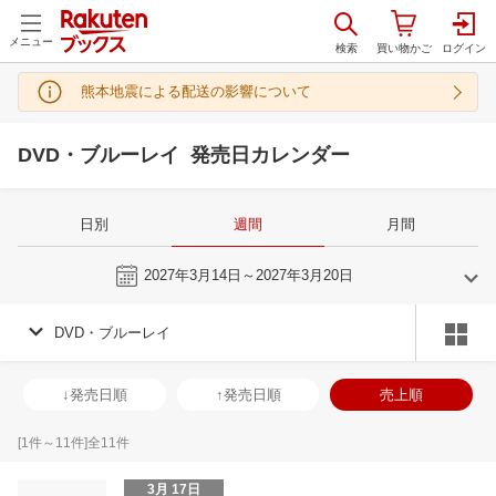
メニュー
熊本地震による配送の影響について
DVD・ブルーレイ 発売日カレンダー
日別
週間
月間
今週
2027年3月14日～2027年3月20日
DVD・ブルーレイ
2
3
2027
2027
年
月
年
月
3
4
5
6
28
1
2
3
4
5
6
28
29
30
3
↓発売日順
↑発売日順
売上順
10
11
12
13
7
8
9
10
11
12
13
4
5
6
7
17
18
19
20
14
15
16
17
18
19
20
11
12
13
1
[
1
件～
11
件]全
11
件
24
25
26
27
21
22
23
24
25
26
27
18
19
20
2
3月 17日