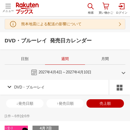
メニュー
熊本地震による配送の影響について
DVD・ブルーレイ 発売日カレンダー
日別
週間
月間
今週
2027年4月4日～2027年4月10日
DVD・ブルーレイ
3
4
2027
2027
年
月
年
月
3
4
5
6
28
29
30
31
1
2
3
25
26
27
2
↓発売日順
↑発売日順
売上順
10
11
12
13
4
5
6
7
8
9
10
2
3
4
5
17
18
19
20
11
12
13
14
15
16
17
9
10
11
1
[
1
件～
6
件]全
6
件
24
25
26
27
18
19
20
21
22
23
24
16
17
18
1
4月 7日