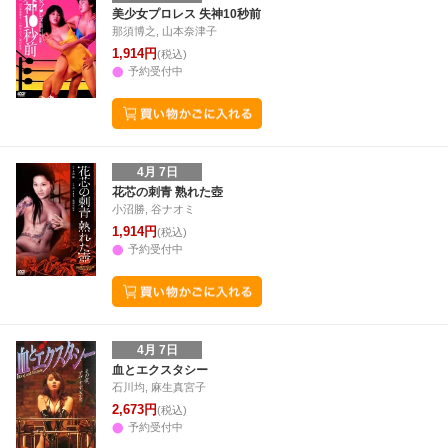
31
1
2
3
25
26
27
28
29
30
1
23
24
25
2
美少女プロレス 失神10秒前
那須博之, 山本奈津子
7
8
9
10
2
3
4
5
6
7
8
30
31
1
2
1,914円
(税込)
予約受付中
4月 7日
花芯の刺青 熟れた壺
小沼勝, 谷ナオミ
1,914円
(税込)
予約受付中
4月 7日
血とエクスタシー
石川均, 麻生真宮子
2,673円
(税込)
予約受付中