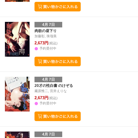
4月 7日
肉欲の昼下り
加藤彰, 珠瑠美
2,673円
(税込)
予約受付中
4月 7日
20才の性白書 のけぞる
藏原惟二, 宮井えりな
2,673円
(税込)
予約受付中
4月 7日